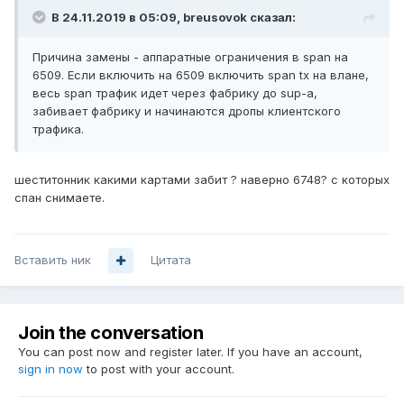
В 24.11.2019 в 05:09,
breusovok
сказал:
Причина замены - аппаратные ограничения в span на
6509. Если включить на 6509 включить span tx на влане,
весь span трафик идет через фабрику до sup-a,
забивает фабрику и начинаются дропы клиентского
трафика.
шеститонник какими картами забит ? наверно 6748? с которых
спан снимаете.
Вставить ник
Цитата
Join the conversation
You can post now and register later. If you have an account,
sign in now
to post with your account.