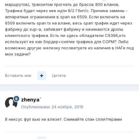
маршрутов), транзитом прогнать до брасов 800 вланов.
Трафика будет через нее идти 8/2 Гбит/с. Причина замены -
аппаратные ограничения в span на 6509. Если включить на
6509 включить span tx на влане, весь span трафик идет через
фабрику до sup-a, забивает фабрику и начинаются дропы
клиентского трафика. Есть ли здесь обладатели C9396,кто
использует ее как бордер+снятие трафика для СОРМ? Либо
возможно другую железку посоветуете из наличия в НАГе под
мои задачи?
Вставить ник
Цитата
zhenya`
Опубликовано
24 ноября, 2019
В нексус фул вью не влезет. Снимайте спан сплиттерами