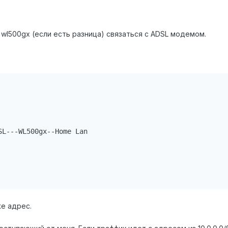
 wl500gx (если есть разница) связаться с ADSL модемом.
L---WL500gx--Home Lan

же адрес.