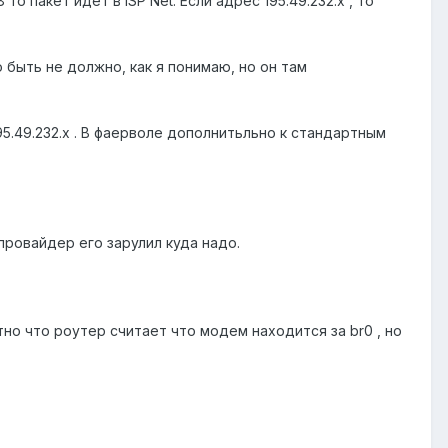
то пакет идет в ISP Net. Если адрес 195.49.232.х , то
 быть не должно, как я понимаю, но он там
195.49.232.x . В фаерволе дополнитьльно к стандартным
 провайдер его зарулил куда надо.
тно что роутер считает что модем находится за br0 , но