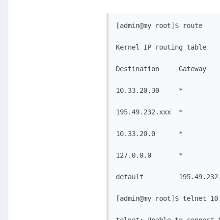
[admin@my root]$ route

Kernel IP routing table

Destination     Gateway   
10.33.20.30     *         
195.49.232.xxx  *         
10.33.20.0      *         
127.0.0.0       *         
default         195.49.232
[admin@my root]$ telnet 10.