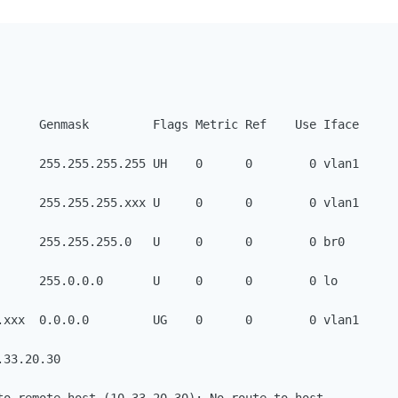
      Genmask         Flags Metric Ref    Use Iface

      255.255.255.255 UH    0      0        0 vlan1

      255.255.255.ххх U     0      0        0 vlan1

      255.255.255.0   U     0      0        0 br0

      255.0.0.0       U     0      0        0 lo

.xxx  0.0.0.0         UG    0      0        0 vlan1

33.20.30
