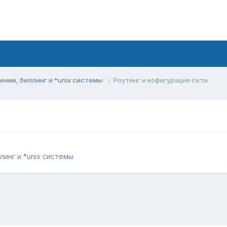
ние, биллинг и *unix системы
Роутинг и кофигурация сети
инг и *unix системы