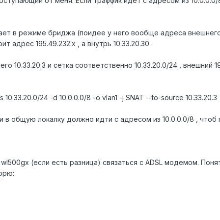
оступающий от меня. Если траффик идет с адресом из 10.0.0.0/8 
отает в режиме бриджа (поидее у него вообще адреса внешнего
т адрес 195.49.232.х , а внутрь 10.33.20.30 .
го 10.33.20.3 и сетка соответственно 10.33.20.0/24 , внешний 
 10.33.20.0/24 -d 10.0.0.0/8 -o vlan1 -j SNAT --to-source 10.33.20.3
ки в общую локалку должно идти с адресом из 10.0.0.0/8 , чтоб
 wl500gx (если есть разница) связаться с ADSL модемом. Поня
орю: