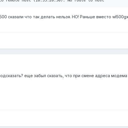
to remote host (10.33.20.30): No route to host
500 cказали что так делать нельзя. НО! Раньше вместо wl500g
подсказать? еще забыл сказать, что при смене адреса модема