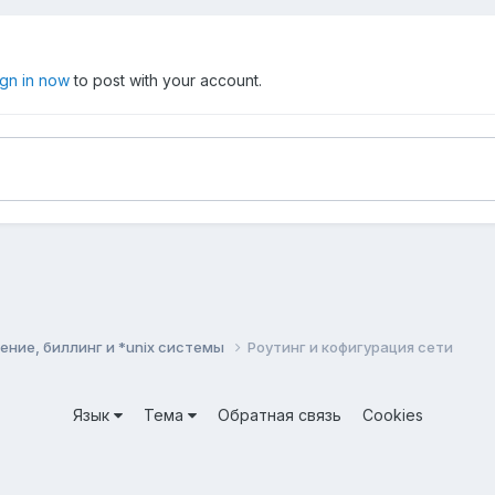
ign in now
to post with your account.
ние, биллинг и *unix системы
Роутинг и кофигурация сети
Язык
Тема
Обратная связь
Cookies