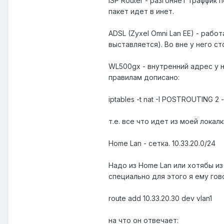
ISP Router - разгоняет траффик п
пакет идет в инет.
ADSL (Zyxel Omni Lan EE) - раб
выставляется). Во вне у него стои
WL500gx - внутренний адрес у не
правилам дописано:
iptables -t nat -I POSTROUTING 2 -s
т.е. все что идет из моей локал
Home Lan - сетка. 10.33.20.0/24
Надо из Home Lan или хотябы из
специально для этого я ему гов
route add 10.33.20.30 dev vlan1
на что он отвечает: