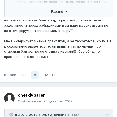
денеждные отношения оказыавать вы можете. У банков
вон лицензиию отзывают регулярно, они тоже на
Expand
основании лицензии действуют. и потом начинают
искать средства и заначки для погошения долгов банка
ну сказки о том как банки ищут средства для погашения
перед заёмщиками.
задолжности перед заёмщиками вам надо рассказывать не
на этом форуме, а типа на мамочки.ру)))
В договоре обычно есть условия расторжения. Вот ими и
воспользуйтесь. там скорее всего уведомить в
меня интерисует мнение практиков, а не теоретиков, коим вы
установленной форме за месяц-2-3. А когда всех
к сожалению являетесь, если пишите такую ерунду про
расторгните, тогда и прекращайте лицензии.
старания банков после отзыва лицензий)) без обид, но
практика - это не теория)
А за самострел в военное время вооще растрел
полагается
:)
Вставить ник
Цитата
chetkiyparen
Опубликовано
20 декабря, 2019
В 20.12.2019 в 04:52,
svcons
сказал: