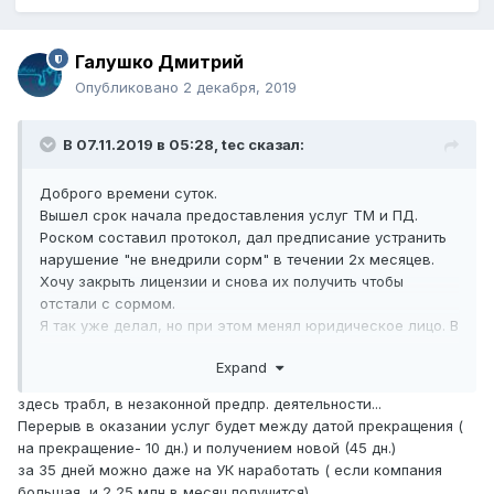
Галушко Дмитрий
Опубликовано
2 декабря, 2019
В 07.11.2019 в 05:28,
tec
сказал:
Доброго времени суток.
Вышел срок начала предоставления услуг ТМ и ПД.
Роском составил протокол, дал предписание устранить
нарушение "не внедрили сорм" в течении 2х месяцев.
Хочу закрыть лицензии и снова их получить чтобы
отстали с сормом.
Я так уже делал, но при этом менял юридическое лицо. В
этот раз думаю оставить старую ООО.
Expand
Интересует опыт, как на это смотрит Роском.
здесь трабл, в незаконной предпр. деятельности...
Перерыв в оказании услуг будет между датой прекращения (
на прекращение- 10 дн.) и получением новой (45 дн.)
за 35 дней можно даже на УК наработать ( если компания
большая, и 2,25 млн в месяц получится)...