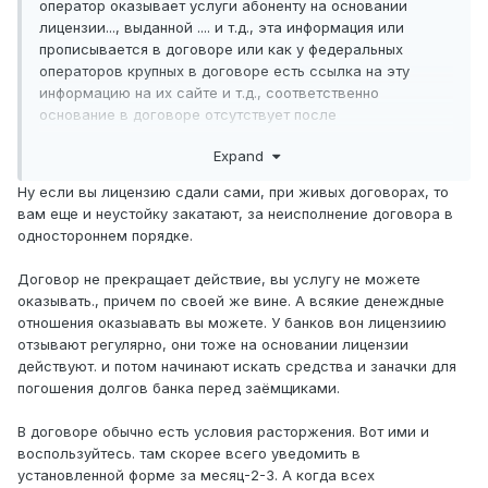
оператор оказывает услуги абоненту на основании
лицензии..., выданной .... и т.д., эта информация или
прописывается в договоре или как у федеральных
операторов крупных в договоре есть ссылка на эту
информацию на их сайте и т.д., соответственно
основание в договоре отсутствует после
анулирования лицензии, значит договор ничтожен!
Expand
второй момент: операторы пишут в договорах, что
Ну если вы лицензию сдали сами, при живых договорах, то
скажем в случае не поступления от абонента денежных
вам еще и неустойку закатают, за неисполнение договора в
средств на счет более 3 месяцев, договор прекращает
одностороннем порядке.
свое действие. Приостановка операций по счету, три
месяца срок не поступления и вот второе основание
Договор не прекращает действие, вы услугу не можете
оказывать., причем по своей же вине. А всякие денеждные
отношения оказыавать вы можете. У банков вон лицензиию
отзывают регулярно, они тоже на основании лицензии
действуют. и потом начинают искать средства и заначки для
погошения долгов банка перед заёмщиками.
В договоре обычно есть условия расторжения. Вот ими и
воспользуйтесь. там скорее всего уведомить в
установленной форме за месяц-2-3. А когда всех