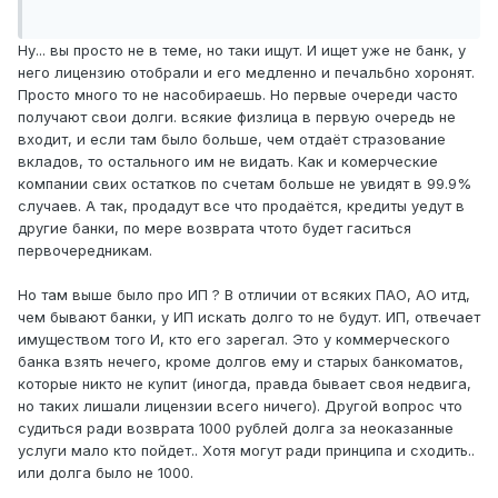
Ну... вы просто не в теме, но таки ищут. И ищет уже не банк, у
него лицензию отобрали и его медленно и печальбно хоронят.
Просто много то не насобираешь. Но первые очереди часто
получают свои долги. всякие физлица в первую очередь не
входит, и если там было больше, чем отдаёт стразование
вкладов, то остального им не видать. Как и комерческие
компании свих остатков по счетам больше не увидят в 99.9%
случаев. А так, продадут все что продаётся, кредиты уедут в
другие банки, по мере возврата чтото будет гаситься
первочередникам.
Но там выше было про ИП ? В отличии от всяких ПАО, АО итд,
чем бывают банки, у ИП искать долго то не будут. ИП, отвечает
имуществом того И, кто его зарегал. Это у коммерческого
банка взять нечего, кроме долгов ему и старых банкоматов,
которые никто не купит (иногда, правда бывает своя недвига,
но таких лишали лицензии всего ничего). Другой вопрос что
судиться ради возврата 1000 рублей долга за неоказанные
услуги мало кто пойдет.. Хотя могут ради принципа и сходить..
или долга было не 1000.