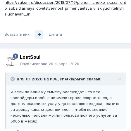
https://zakon.ru/discussion/2018/07/16/plenum_chetko_skazal_cht
o_subsidiarnaya_otvetstvennost_primenyaetsya_v_isklyuchitelnyh_
sluchayah__in
Вставить ник
Цитата
LostSoul
Опубликовано
20 января, 2020
В 19.01.2020 в 21:38,
chetkiyparen
сказал:
И если по вашему смыслу рассуждать, то все
провайдеры вообще не имеют право закрываться, а
должны оказывать услугу до последнее вздоха, платить
за аренду канала десятки тысяч, чтобы последние
несколько человек могли пользоваться его услугой за
500р в месяц))