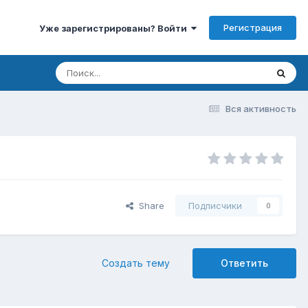
Регистрация
Уже зарегистрированы? Войти
Вся активность
Share
Подписчики
0
Создать тему
Ответить