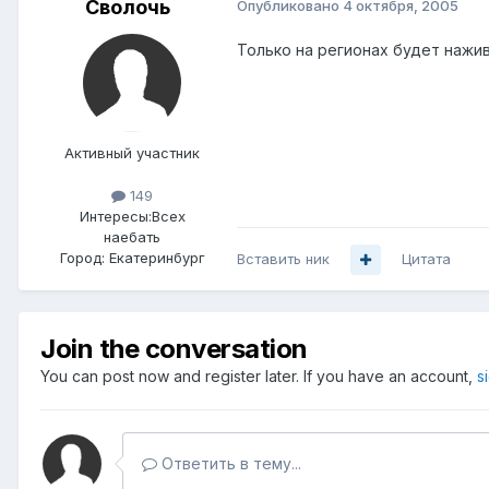
Сволочь
Опубликовано
4 октября, 2005
Только на регионах будет наживат
Активный участник
149
Интересы:
Всех
наебать
Город:
Екатеринбург
Вставить ник
Цитата
Join the conversation
You can post now and register later. If you have an account,
s
Ответить в тему...