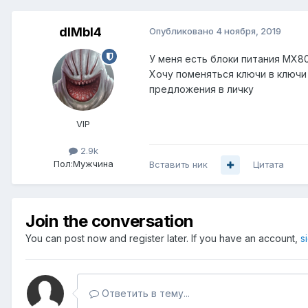
dIMbI4
Опубликовано
4 ноября, 2019
У меня есть блоки питания MX8
Xочу поменяться ключи в ключи
предложения в личку
VIP
2.9k
Пол:
Мужчина
Вставить ник
Цитата
Join the conversation
You can post now and register later. If you have an account,
s
Ответить в тему...