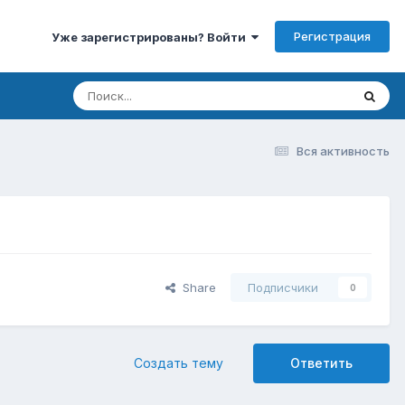
Регистрация
Уже зарегистрированы? Войти
Вся активность
Share
Подписчики
0
Создать тему
Ответить