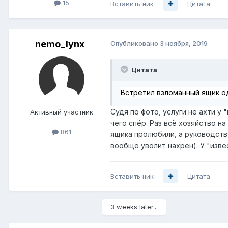
15
Вставить ник
Цитата
nemo_lynx
Опубликовано
3 ноября, 2019
Цитата
Встретил взломанный ящик о
Судя по фото, услуги не ахти у
Активный участник
чего спёр. Раз всё хозяйство н
861
ящика пролюбили, а руководств
вообще уволит нахрен). У "изве
Вставить ник
Цитата
3 weeks later...