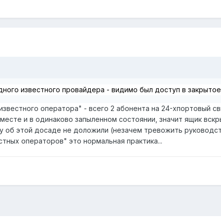
дного известного провайдера - видимо был доступ в закрыто
 "известного оператора" - всего 2 абонента на 24-хпортовый с
а месте и в одинаково запыленном состоянии, значит ящик вск
у об этой досаде не доложили (незачем тревожить руководст
стных операторов" это нормальная практика...