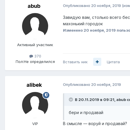
abub
Опубликовано
20 ноября, 2019
(из
Завидую вам, столько всего бесх
махонький городок
Изменено
20 ноября, 2019
пользо
Активный участник
370
Пол:
Не определился
Вставить ник
Цитата
alibek
Опубликовано
20 ноября, 2019
В 20.11.2019 в 09:21,
abub
с
бери и продавай
В смысле — воруй и продавай?
VIP