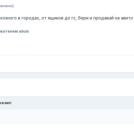
менено)
озного в городах, от ящиков до гс, бери и продавай на авито 
вателем abub
казал: