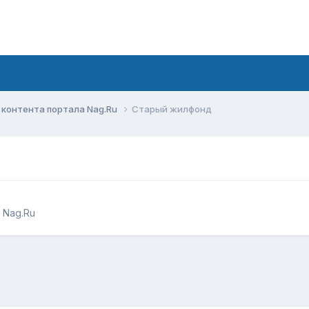
контента портала Nag.Ru
Старый жилфонд
 Nag.Ru