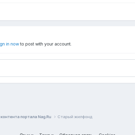
ign in now
to post with your account.
контента портала Nag.Ru
Старый жилфонд