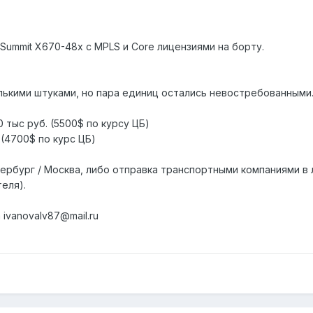
Summit X670-48x с MPLS и Core лицензиями на борту.
олькими штуками, но пара единиц остались невостребованными
 тыс руб. (5500$ по курсу ЦБ)
 (4700$ по курс ЦБ)
ербург / Москва, либо отправка транспортными компаниями в 
еля).
ivanovalv87@mail.ru