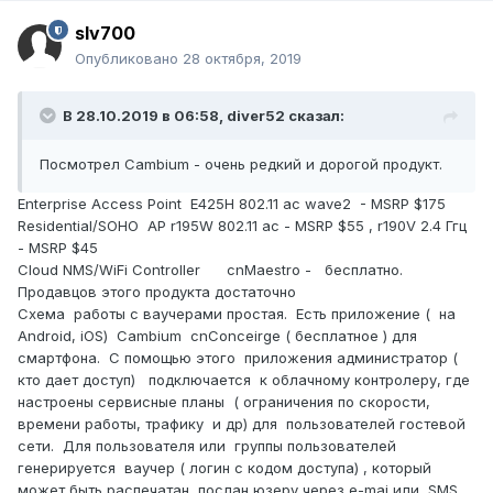
slv700
Опубликовано
28 октября, 2019
В 28.10.2019 в 06:58,
diver52
сказал:
Посмотрел Cambium - очень редкий и дорогой продукт.
Enterprise Access Point E425H 802.11 ac wave2 - MSRP $175
Residential/SOHO AP r195W 802.11 ac - MSRP $55 , r190V 2.4 Ггц
- MSRP $45
Cloud NMS/WiFi Controller cnMaestro - бесплатно.
Продавцов этого продукта достаточно
Схема работы с ваучерами простая. Есть приложение ( на
Android, iOS) Cambium cnConceirge ( бесплатное ) для
смартфона. С помощью этого приложения администратор (
кто дает доступ) подключается к облачному контролеру, где
настроены сервисные планы ( ограничения по скорости,
времени работы, трафику и др) для пользователей гостевой
сети. Для пользователя или группы пользователей
генерируется ваучер ( логин с кодом доступа) , который
может быть распечатан, послан юзеру через e-mai или SMS