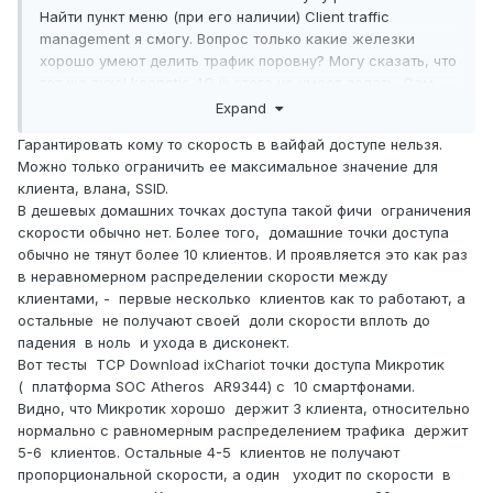
Найти пункт меню (при его наличии) Client traffic
management я смогу. Вопрос только какие железки
хорошо умеют делить трафик поровну? Могу сказать, что
тот же zyxel keenetic 4G iii этого не умеет делать. Сам
лично экспериментировал - кто начал грузить первым
Expand
что-то из сети, тому все и отводится. И это далеко не 50
Гарантировать кому то скорость в вайфай доступе нельзя.
на 50. Для обычных клиентов этого достаточно, когда
Можно только ограничить ее максимальное значение для
сидит в сети 2-3 человека. Но когда их до 20, то в плане
клиента, влана, SSID.
деления все печально - кто-то забирает всю полосу, а у
В дешевых домашних точках доступа такой фичи ограничения
кого-то интернет вечно тормозит.
скорости обычно нет. Более того, домашние точки доступа
обычно не тянут более 10 клиентов. И проявляется это как раз
в неравномерном распределении скорости между
клиентами, - первые несколько клиентов как то работают, а
остальные не получают своей доли скорости вплоть до
падения в ноль и ухода в дисконект.
Вот тесты TCP Download ixChariot точки доступа Микротик
( платформа SOC Atheros AR9344) с 10 смартфонами.
Видно, что Микротик хорошо держит 3 клиента, относительно
нормально с равномерным распределением трафика держит
5-6 клиентов. Остальные 4-5 клиентов не получают
пропорциональной скорости, а один уходит по скорости в