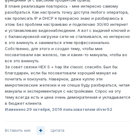
функциями (и с высоким процентом брака).
В плане реализации повторюсь - мне интересно самому
разобраться. Как настроить точку доступа любого оператора,
как прописать IP и DHCP я прекрасно знаю и разбираюсь в
этом. Без проблем настраиваю и подключаю 3G/4G интернет
и устанавливаю видеонаблюдение. А вот с выдачей ключей и
с балансировкой нагрузки сети не сталкивался, но интересно
в это вникнуть и заниматься этим профессионально.
Собственно, для этого и создал тему, чтобы мне
посоветовали как железо, так и какие-то мануалы, чтобы во
все это вникнуть.
За совет связки HEX S
+ hap lite classic спасибо. Был бы
благодарен, если бы посоветовали хороший мануал на
почитать и поизучать. Наверное, даже куплю эти
микротиковские железки и не спеша буду разбираться, читая
мануалы и экспериментируя с настройками. Спрос на эту
тему всегда есть и цена очень демократичная и укладывается
в бюджет клиента.
Изменено
29 октября, 2019
пользователем diver52
Вставить ник
Цитата