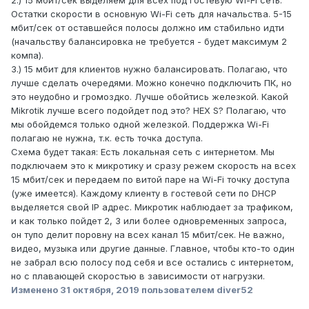
2.) 15 мбит/сек выделяем для всех под гостевую Wi-Fi сеть.
Остатки скорости в основную Wi-Fi сеть для начальства. 5-15
мбит/сек от оставшейся полосы должно им стабильно идти
(начальству балансировка не требуется - будет максимум 2
компа).
3.) 15 мбит для клиентов нужно балансировать. Полагаю, что
лучше сделать очередями. Можно конечно подключить ПК, но
это неудобно и громоздко. Лучше обойтись железкой. Какой
Mikrotik лучше всего подойдет под это? HEX S? Полагаю, что
мы обойдемся только одной железкой. Поддержка Wi-Fi
полагаю не нужна, т.к. есть точка доступа.
Схема будет такая: Есть локальная сеть с интернетом. Мы
подключаем это к микротику и сразу режем скорость на всех
15 мбит/сек и передаем по витой паре на Wi-Fi точку доступа
(уже имеется). Каждому клиенту в гостевой сети по DHCP
выделяется свой IP адрес. Микротик наблюдает за трафиком,
и как только пойдет 2, 3 или более одновременных запроса,
он тупо делит поровну на всех канал 15 мбит/сек. Не важно,
видео, музыка или другие данные. Главное, чтобы кто-то один
не забрал всю полосу под себя и все остались с интернетом,
но с плавающей скоростью в зависимости от нагрузки.
Изменено
31 октября, 2019
пользователем diver52