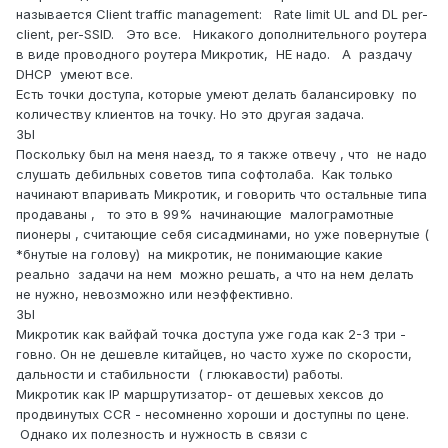
называется Client traffic management: Rate limit UL and DL per-
client, per-SSID. Это все. Никакого дополнительного роутера
в виде проводного роутера Микротик, НЕ надо. А раздачу
DHCP умеют все.
Есть точки доступа, которые умеют делать балансировку по
количеству клиентов на точку. Но это другая задача.
ЗЫ
Поскольку был на меня наезд, то я также отвечу , что не надо
слушать дебильных советов типа софтолаба. Как только
начинают впаривать Микротик, и говорить что остальные типа
продаваны , то это в 99% начинающие малограмотные
пионеры , считающие себя сисадминами, но уже повернутые (
*бнутые на голову) на микротик, не понимающие какие
реально задачи на нем можно решать, а что на нем делать
не нужно, невозможно или неэффективно.
ЗЫ
Микротик как вайфай точка доступа уже года как 2-3 три -
говно. Он не дешевле китайцев, но часто хуже по скорости,
дальности и стабильности ( глюкавости) работы.
Микротик как IP маршрутизатор- от дешевых хексов до
продвинутых CCR - несомненно хороши и доступны по цене.
Однако их полезность и нужность в связи с