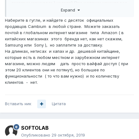
доставки максимум 1 неделя? При желании клиента все
это можно заказать. А мне просто будет интересно
Expand
разобраться в настройках на будущее и расширить свои
Наберите в гугле, и найдете с десяток официальных
знания.
продавцов Cambium в любой стране. Можете заказать
почтой в глобальном интернет магазине типа Amazon ( в
китайских магазинах этого бренда нет, как нет скажем,
Samsung или Sony ), но заплатите за доставку.
На длинках, нетисах и хапах и др. дешевой китайщине,
которые есть в любом местном и зарубежном интернет
магазине, можно людям дать просто вайфай доступ ( при
этом 20 клиентов они не потянут), но большее по
функциональности ( то что вам нужно) и по количеству
клиентов - нет.
Вставить ник
Цитата
SOFTOLAB
Опубликовано
29 октября, 2019