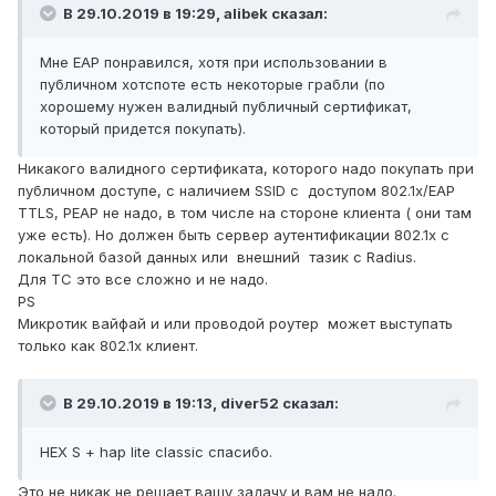
В 29.10.2019 в 19:29,
alibek
сказал:
Мне EAP понравился, хотя при использовании в
публичном хотспоте есть некоторые грабли (по
хорошему нужен валидный публичный сертификат,
который придется покупать).
Никакого валидного сертификата, которого надо покупать при
публичном доступе, с наличием SSID c доступом 802.1x/EAP
TTLS, PEAP не надо, в том числе на стороне клиента ( они там
уже есть). Но должен быть сервер аутентификации 802.1x c
локальной базой данных или внешний тазик с Radius.
Для ТС это все сложно и не надо.
PS
Микротик вайфай и или проводой роутер может выступать
только как 802.1x клиент.
В 29.10.2019 в 19:13,
diver52
сказал:
HEX S
+ hap lite classic спасибо.
Это не никак не решает вашу задачу и вам не надо.