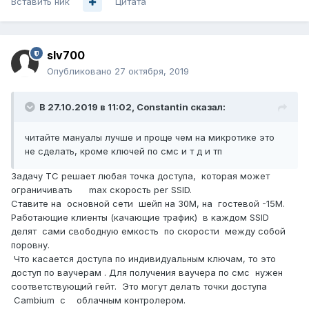
Вставить ник
Цитата
slv700
Опубликовано
27 октября, 2019
В 27.10.2019 в 11:02,
Constantin
сказал:
читайте мануалы лучше и проще чем на микротике это
не сделать, кроме ключей по смс и т д и тп
Задачу ТС решает любая точка доступа, которая может
ограничивать max скорость per SSID.
Ставите на основной сети шейп на 30М, на гостевой -15М.
Работающие клиенты (качающие трафик) в каждом SSID
делят сами свободную емкость по скорости между собой
поровну.
Что касается доступа по индивидуальным ключам, то это
доступ по ваучерам . Для получения ваучера по смс нужен
соответствующий гейт. Это могут делать точки доступа
Cambium c облачным контролером.