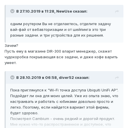
В 27.10.2019 в 11:28,
NewUse
сказал:
одним роутером Вы не отделаетесь, отделите задачу
вай-фай от вебавторизации и от шейпинга это три
разные задачи. и три устройства для их решения.
Зачем?
Пусть ему в магазине DIR-300 впарит менеджер, скажет
чудокоробка покрывающая все задачи, и даже кофе варить
умеет.
В 28.10.2019 в 06:58,
diver52
сказал:
Пока приглянулся к "Wi-Fi точка доступа Ubiquiti UniFi AP".
Подойдет ли она для моих целей. Уже из опыта знаю, что
настраивать и работать с юбиками довольно просто и
легко. Поэтому, если найдется вариант этой фирмы,
будет здорово.
Посмотрел Cambium - очень редкий и дорогой продукт.
Мне нужно что-то распространенное и доступное, что