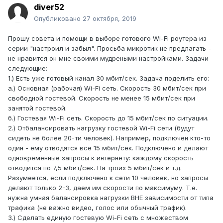
diver52
Опубликовано
27 октября, 2019
Прошу совета и помощи в выборе готового Wi-Fi роутера из
серии "настроил и забыл". Просьба микротик не предлагать -
не нравится он мне своими мудреными настройками. Задачи
следующие:
1.) Есть уже готовый канал 30 мбит/сек. Задача поделить его:
а.) Основная (рабочая) Wi-Fi сеть. Скорость 30 мбит/сек при
свободной гостевой. Скорость не менее 15 мбит/сек при
занятой гостевой.
б.) Гостевая Wi-Fi сеть. Скорость до 15 мбит/сек по ситуации.
2.) Отбалансировать нагрузку гостевой Wi-Fi сети (будут
сидеть не более 20-ти человек). Например, подключен кто-то
один - ему отводятся все 15 мбит/сек. Подключено и делают
одновременные запросы к интернету: каждому скорость
отводится по 7,5 мбит/сек. На троих 5 мбит/сек и т.д.
Разумеется, если подключено к сети 10 человек, но запросы
делают только 2-3, даем им скорости по максимуму. Т.е.
нужна умная балансировка нагрузки ВНЕ зависимости от типа
трафика (не важно видео, голос или обычный трафик).
3.) Сделать единую гостевую Wi-Fi сеть с множеством