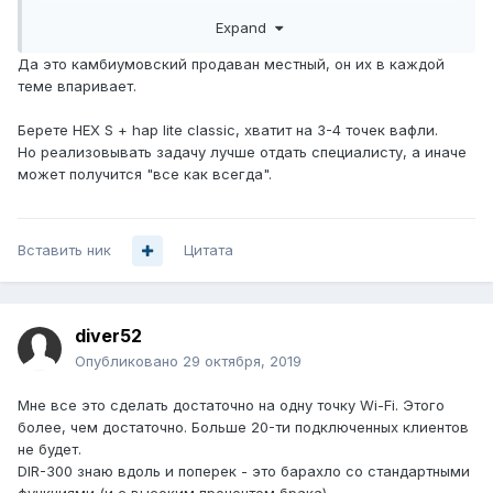
просто купить в магазинах или на крайняк заказать где-
Expand
то поблизости. По финансам хотел бы уложиться в 8-10
тыс. руб. Замечу, что диапазон мне нужен только 2,4 ГГц.
Да это камбиумовский продаван местный, он их в каждой
В 5 ГГц необходимости нет.
теме впаривает.
Берете HEX S + hap lite classic, хватит на 3-4 точек вафли.
Но реализовывать задачу лучше отдать специалисту, а иначе
может получится "все как всегда".
Вставить ник
Цитата
diver52
Опубликовано
29 октября, 2019
Мне все это сделать достаточно на одну точку Wi-Fi. Этого
более, чем достаточно. Больше 20-ти подключенных клиентов
не будет.
DIR-300 знаю вдоль и поперек - это барахло со стандартными