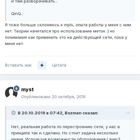
и там разворачивать...
QinQ...
Я тоже больше склоняюсь к mpls, опыта работы у меня с ним
нет. Теории начитался про использование меток :) но
понимания как применить это на действующей сети, пока у
меня нет.
Вставить ник
Цитата
myst
Опубликовано
20 октября, 2019
В 20.10.2019 в 07:42,
Bozman
сказал:
Нет, реальная работа по перестроению сети, у нас в
принципе так и сделано. Но стоит задача несколько
иначе. Используя возможности оборудования Layer3