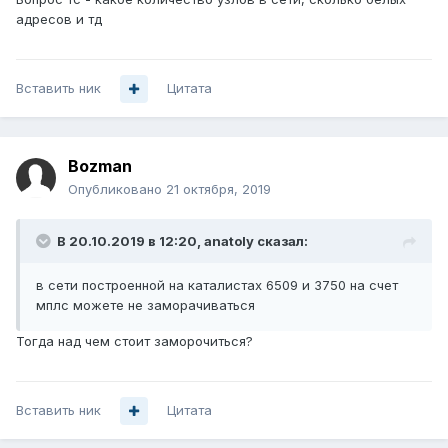
адресов и тд
Вставить ник
Цитата
Да вот это схема подойдет. В вашем случае - нету Core
Layer, а на Distrubution Layer сидит
6509. На 6509 на 3
Bozman
уровне созданы все клиентские сети и сегментированы на 2
Опубликовано
21 октября, 2019
уровни с помощью vlan`s, на ней же делаете Access листы,
настраиваете протоколы маршрутизации, телефонию-
вообщем все, что связано с внутренней сетью. К ней же
В 20.10.2019 в 12:20,
anatoly
сказал:
подключаются L2 свитчи, и к ней же подключен фаервол или
маршрутизатор, на котором настроен BGP.
в сети построенной на каталистах 6509 и 3750 на счет
мплс можете не заморачиваться
Тогда над чем стоит заморочиться?
Вставить ник
Цитата