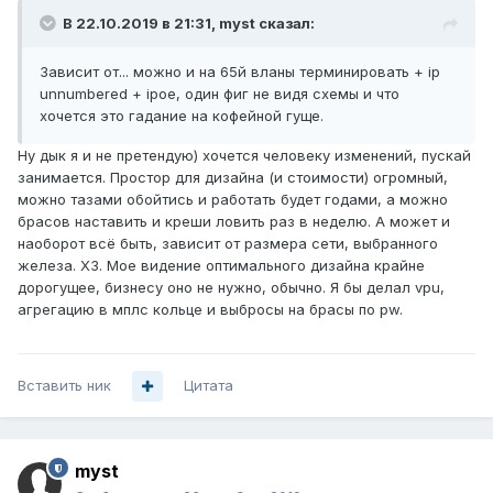
В 22.10.2019 в 21:31,
myst
сказал:
Зависит от... можно и на 65й вланы терминировать + ip
unnumbered + ipoe, один фиг не видя схемы и что
хочется это гадание на кофейной гуще.
Ну дык я и не претендую) хочется человеку изменений, пускай
занимается. Простор для дизайна (и стоимости) огромный,
можно тазами обойтись и работать будет годами, а можно
брасов наставить и креши ловить раз в неделю. А может и
наоборот всё быть, зависит от размера сети, выбранного
железа. ХЗ. Мое видение оптимального дизайна крайне
дорогущее, бизнесу оно не нужно, обычно. Я бы делал vpu,
агрегацию в мплс кольце и выбросы на брасы по pw.
Вставить ник
Цитата
myst