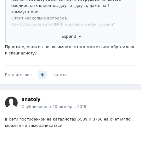
изолировать клиентов друг от друга, даже на 1
коммутаторе.
Стоит несколько вопросов.
Как будет работать DHCP в данной конфигурации?
Как будут клиенты добираться до шлюза?
Expand
Разделение нескольких сел на разные сети, с выходом
до узла маршрутизации.
Простите, если вы не понимаете этого может вам обратиться
На сегодняшний день клиенты используют для выхода в
к специалисту?
интернет PPTP протокол, а он подразумевает
использование DNS серверов, для необходимости
резолвить имя vpn сервера.
Вставить ник
Надо не забывать что количество L2 VLAN ограниченно.
Цитата
anatoly
Опубликовано
20 октября, 2019
в сети построенной на каталистах 6509 и 3750 на счет мплс
можете не заморачиваться