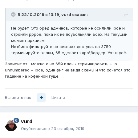
В 22.10.2019 в 13:19,
vurd
сказал:
Не будет. Это бред админов, которые не осилили ipoe и
строили pppoe, пока их не поувольняли всех. На текущий
момент архаизм.
Нетбиос фильтруйте на свитчах доступа, на 3750
терминируйте вланы, 65 сделает ядро\бордер. Уот и усё.
Зависит от... можно и на 65й вланы терминировать + ip
unnumbered + ipoe, один фиг не видя схемы и что хочется это
гадание на кофейной гуще.
Вставить ник
Цитата
vurd
Опубликовано
23 октября, 2019