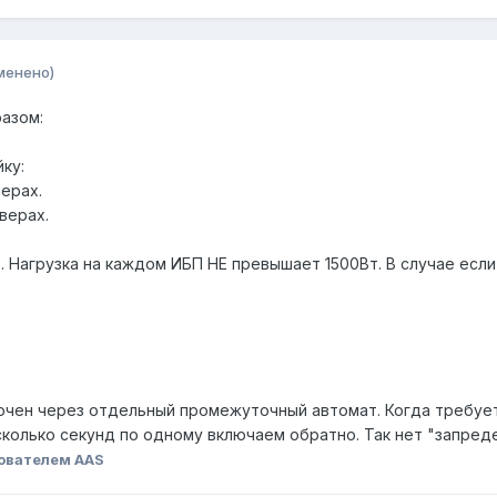
менено)
разом:
ку:
ерах.
верах.
Нагрузка на каждом ИБП НЕ превышает 1500Вт. В случае если 
ючен через отдельный промежуточный автомат. Когда требуется
сколько секунд по одному включаем обратно. Так нет "запред
ователем AAS