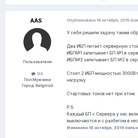
AAS
Опубликовано
18 октября, 2019
(из
У себя решили задачу таким об
Два ИБП питает серверную стой
ИБП№1 запитывает БП №1 в серв
ИБП№2 запитывает БП №2 в сер
Пользователи
Стоит 2 ИБП мощностью 3000Вт. 
188
Пол:
Мужчина
нагрузку.
Город:
Belgorod
Стартовых токов нет при этом.
P.S.
Каждый БП с Сервера у нас вкл
выключаются и с разбегом в не
Изменено
18 октября, 2019
польз