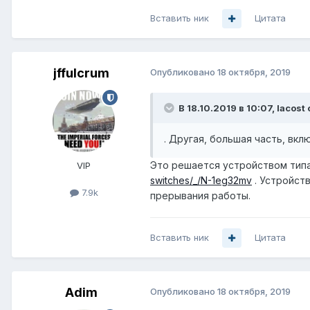
Вставить ник
Цитата
jffulcrum
Опубликовано
18 октября, 2019
В 18.10.2019 в 10:07,
lacost
. Другая, большая часть, вкл
Это решается устройством типа
VIP
switches/_/N-1eg32mv
. Устройств
7.9k
прерывания работы.
Вставить ник
Цитата
Adim
Опубликовано
18 октября, 2019