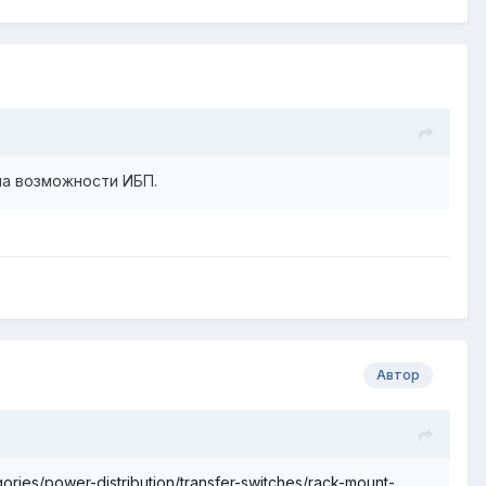
ла возможности ИБП.
Автор
ries/power-distribution/transfer-switches/rack-mount-