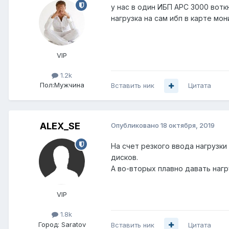
у нас в один ИБП APС 3000 вотк
нагрузка на сам ибп в карте мо
VIP
1.2k
Пол:
Мужчина
Вставить ник
Цитата
ALEX_SE
Опубликовано
18 октября, 2019
На счет резкого ввода нагрузк
дисков.
А во-вторых плавно давать наг
VIP
1.8k
Город:
Saratov
Вставить ник
Цитата