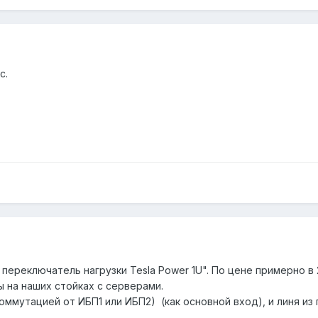
с.
 переключатель нагрузки Tesla Power 1U". По цене примерно в
 на наших стойках с серверами.
оммутацией от ИБП1 или ИБП2) (как основной вход), и линя из 