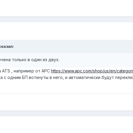
сказал:
ючена только в один из дву
х.
 ATS , например от APC
https://www.apc.com/shop/us/en/categorie
а с одним БП воткнуты в него, и автоматически будут перекл