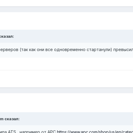
сказал:
серверов (так как они все одновременно стартанули) превыси
um
сказал:
ипа ATS , например от APC
https://www.apc.com/shop/us/en/catego