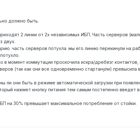
льно должно быть.
приходят 2 линии от 2х независимых ИБП. Часть серверов (мале
з двух.
рию. часть серверов потухла. мы его линию перекинули на ра
 потухло.
то в момент коммутации проскочила искра/дребезг контактов,
рверов (так как они все одновременно стартанули) превысила
ы ли они быть в режиме автоматической загрузки при появлен
орый нажмет кнопку питания тем самым постепенно введет в 
БП на 30% превышает максимальное потребление от стойки.