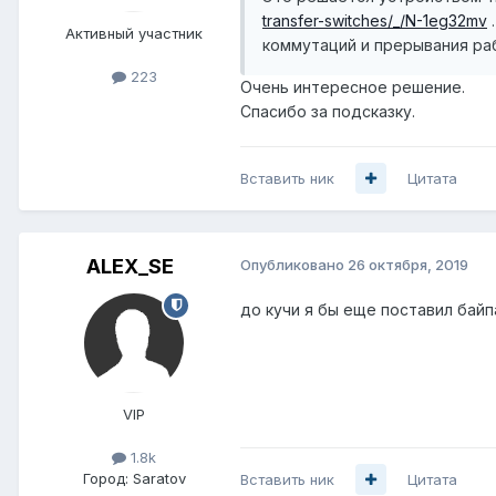
transfer-switches/_/N-1eg32mv
.
Активный участник
коммутаций и прерывания ра
223
Очень интересное решение.
Спасибо за подсказку.
Вставить ник
Цитата
ALEX_SE
Опубликовано
26 октября, 2019
до кучи я бы еще поставил бай
VIP
1.8k
Город:
Saratov
Вставить ник
Цитата