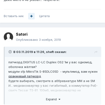
Вставить ник
Цитата
Satori
Опубликовано
3 ноября, 2019
В 03.11.2019 в 11:26,
sheft
сказал:
патчкорд DIGITUS LC-LC Duplex OS2
1м у вас одномод,
оболочка жёлтая?
модули sfp MikroTik S-85DLC05D
- мультимод, вам нужен
оранжевый патчкорд
.
будете выбирать, смотрите в аббревиатуре MM а не SM
И... медиаконвертер у вас гигабитный, а коммутатор P
oE-
свитч Tecsar TS
-8
1 100мб, медиаконвертер не
заработает...
Expand
:(
больше десятка сообщений в теме, а элементарные
грабли даже никто и не указал... теоретеги..