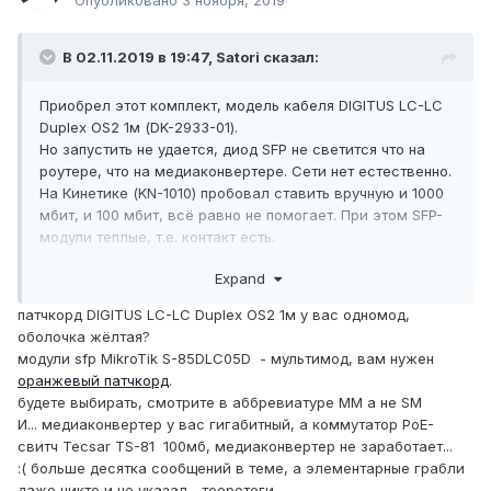
Опубликовано
3 ноября, 2019
В 02.11.2019 в 19:47,
Satori
сказал:
Приобрел этот комплект, модель кабеля DIGITUS LC-LC
Duplex OS2 1м (DK-2933-01).
Но запустить не удается, диод SFP не светится что на
роутере, что на ме
диаконвертере. Сети нет естественно.
На Кинетике (KN-1010) пробовал ставить вручную и 1000
мбит, и 100 мбит, всё равно не помогает. При этом SFP-
модули т
еплые, т.е. контакт есть
.
Как быть, куда копать?
Expand
патчкорд DIGITUS LC-LC Duplex OS2 1м у вас одномод,
оболочка жёлтая?
модули sfp MikroTik S-85DLC05D
- мультимод, вам нужен
оранжевый патчкорд
.
будете выбирать, смотрите в аббревиатуре MM а не SM
И... медиаконвертер у вас гигабитный, а коммутатор P
oE-
свитч Tecsar TS
-8
1 100мб, медиаконвертер не заработает...
:(
больше десятка сообщений в теме, а элементарные грабли
даже никто и не указал... теоретеги..