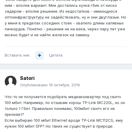
ним - вполне вариант. Мне достались кучка гбик от киско
задаром - вполне решение. Из недостатков - имеющуюся
оптоинфраструктуру не задействовать, ну и они двуглазые. Но
у меня в пределах соседних стоек - хватило длины халявных
пачкордов. Понятно - решение не на века, через пару лет уже
можно будет и не найти железок на замену.
Вставить ник
Цитата
Satori
Опубликовано
19 октября, 2019
Что-то не получается подобрать медиаконвертер под свитч
100 мбит. Например, по отзывам хорош TP-Link MC220L, но он
только 1 Гбит. Правильно понимаю, 100мбит свитч его не
признает?
Если выбираю 100 мбит Ethernet вроде TP-Link MC112CS, ему
нужен 100 мбит SFP? Но таких не существует в природе.