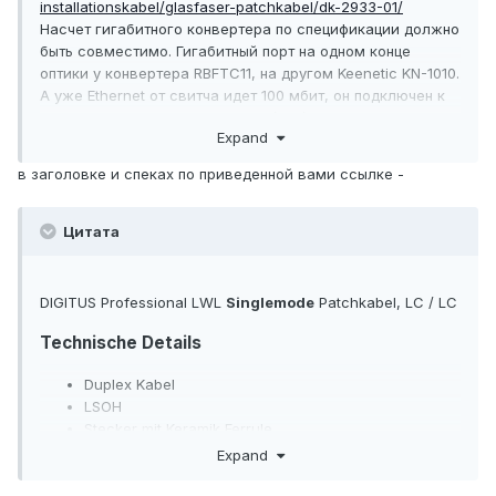
installationskabel/glasfaser-patchkabel/dk-2933-01/
Насчет гигабитного конвертера по спецификации должно
быть совместимо. Гигабитный порт на одном конце
оптики у конвертера RBFTC11, на другом Keenetic KN-1010.
А уже Ethernet от свитча идет 100 мбит, он подключен к
RBFTC11,
у которого указано
"
10/100/1000Мбит
".
Expand
в заголовке и спеках по приведенной вами ссылке -
Цитата
DIGITUS Professional LWL
Singlemode
Patchkabel, LC / LC
Technische Details
Duplex Kabel
LSOH
Stecker mit Keramik Ferrule
Kabeldurchmesser 3mm
Expand
Einzeln verpackt mit Messprotokoll
Faserart: Singlemode