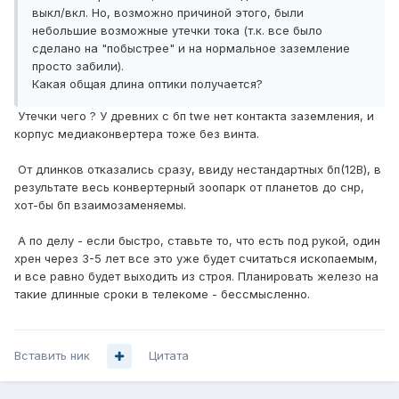
выкл/вкл. Но, возможно причиной этого, были
небольшие возможные утечки тока (т.к. все было
сделано на "побыстрее" и на нормальное заземление
просто забили).
Какая общая длина оптики получается?
Утечки чего ? У древних с бп twe нет контакта заземления, и
корпус медиаконвертера тоже без винта.
От длинков отказались сразу, ввиду нестандартных бп(12В), в
результате весь конвертерный зоопарк от планетов до снр,
хот-бы бп взаимозаменяемы.
А по делу - если быстро, ставьте то, что есть под рукой, один
хрен через 3-5 лет все это уже будет считаться ископаемым,
и все равно будет выходить из строя. Планировать железо на
такие длинные сроки в телекоме - бессмысленно.
Вставить ник
Цитата