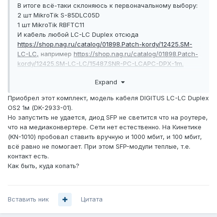
В итоге всё-таки склоняюсь к первоначальному выбору:
2 шт MikroTik S-85DLC05D
1 шт MikroTik RBF
TC11
И кабель любой LC-LC Duplex отсюда
https://shop.nag.ru/catalog/01898.Patch-kordy/12425.SM-
LC-LC,
например
https://shop.nag.ru/catalog/01898.Patch-
kordy/12425.SM-LC-LC/15487.SNR-PC-LCAPC-DPX-1m.
Подойдет? Главное чтоб не было металлической
Expand
оплетки, но раз в характеристиках не пишется, значит
этого нет.
Приобрел этот комплект, модель кабеля DIGITUS LC-LC Duplex
OS2 1м (DK-2933-01).
Но запустить не удается, диод SFP не светится что на роутере,
что на медиаконвертере. Сети нет естественно. На Кинетике
(KN-1010) пробовал ставить вручную и 1000 мбит, и 100 мбит,
всё равно не помогает. При этом SFP-модули теплые, т.е.
контакт есть.
Как быть, куда копать?
Вставить ник
Цитата