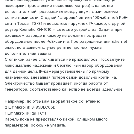
помещения (расстояние несколько метров) в качестве
дополнительной грозозащиты между двумя физическими
сегментами сети. С одной "стороны" оптики 100-мбитный PoE-
свитч Tecsar TS-81 и несколько наружных IP-камер, с другой
роутер Keenetic KN-1010 + сетевые устройства. Задача: при
входящем разряде в камеру не должны пострадать
оборудование после PoE-свитча. Про разрядники для Ethernet
знаю, но в данном случае речь не про них, нужна
дополнительная защита.
С оптикой ранее сталкиваться не приходилось. Посоветуйте
максимально надежный и безглючный набор оборудования
для данной цели. IP-камеры установлены по прямому
назначению, внезапная потеря связи довольно критична.
Электричество бывает пропадает, иногда работа от
генератора, соответственно качество не всегда идеальное.
Например, по отзывам выбрал такое сочетание:
2 шт MikroTik S-85DLC05D
1 шт MikroTik RBFTC11
Кабель пока не представляю какой, слишком много
параметров, боюсь не угадать.