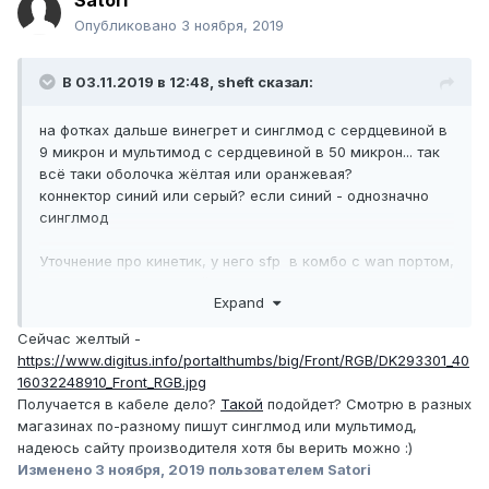
Satori
Опубликовано
3 ноября, 2019
В 03.11.2019 в 12:48,
sheft
сказал:
на фотках дальше винегрет и синглмод с сердцевиной в
9 микрон и мультимод с сердцевиной в 50 микрон... так
всё таки оболочка жёлтая или оранжевая?
коннектор синий или серый? если синий - однозначно
синглмод
Уточнение про кинетик, у него sfp в комбо с wan портом,
в wan патчкорд медный вставлен? если да, то вытащите
Expand
его
если wan используется по назначению, для получения
Сейчас желтый -
интернета от провайдера, вам будет нужен ещё один
https://www.digitus.info/portalthumbs/big/Front/RGB/DK293301_40
конвертер, подключать нужно будет в один из лан-
16032248910_Front_RGB.jpg
портов
Получается в кабеле дело?
Такой
подойдет? Смотрю в разных
кинетик в режиме точки доступа переводит все порты в
магазинах по-разному пишут синглмод или мультимод,
lan, но опять же одновременно использовать wan и sfp
надеюсь сайту производителя хотя бы верить можно
:)
нельзя, только один из них
Изменено
3 ноября, 2019
пользователем Satori