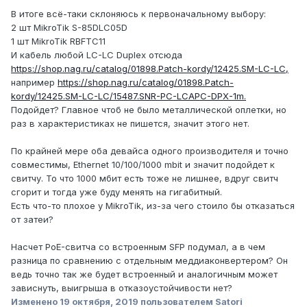
В итоге всё-таки склоняюсь к первоначальному выбору:
2 шт MikroTik S-85DLC05D
1 шт MikroTik RBF
TC11
И кабель любой LC-LC Duplex отсюда
https://shop.nag.ru/catalog/01898.Patch-kordy/12425.SM-LC-LC,
например
https://shop.nag.ru/catalog/01898.Patch-
kordy/12425.SM-LC-LC/15487.SNR-PC-LCAPC-DPX-1m.
Подойдет? Главное чтоб не было металлической оплетки, но
раз в характеристиках не пишется, значит этого нет.
По крайней мере оба девайса одного производителя и точно
совместимы, Ethernet 10/100/1000 mbit и значит подойдет к
свитчу. То что 1000 мбит есть тоже не лишнее, вдруг свитч
сгорит и тогда уже буду менять на гигабитный.
Есть что-то плохое у MikroTik, из-за чего стоило бы отказаться
от затеи?
Насчет PoE-свитча со встроенным SFP подумал, а в чем
разница по сравнению с отдельным меддиаконвертером? Он
ведь точно так же будет встроенный и аналогичным может
зависнуть, выигрыша в отказоустойчивости нет?
Изменено
19 октября, 2019
пользователем Satori