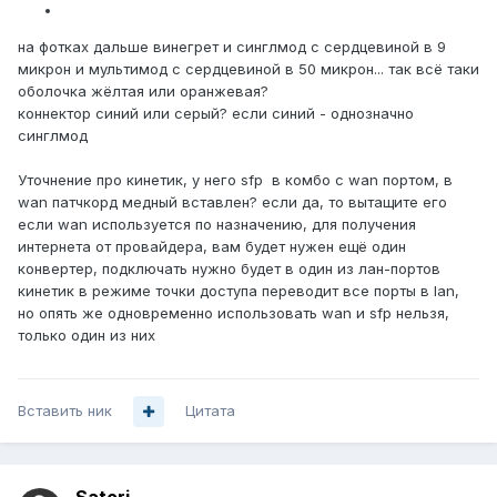
Kabeltyp: Duplex
Anzahl der Fasern: 2
на фотках дальше винегрет и синглмод с сердцевиной в 9
Länge: 1
микрон и мультимод с сердцевиной в 50 микрон... так всё таки
APC-Ausführung: nein
оболочка жёлтая или оранжевая?
Mantel-Farbe: gelb
коннектор синий или серый? если синий - однозначно
Kategorie: OS2
синглмод
Halogenfrei nach EN 50267-2-3: ja
Knickschutztülle: aufgesteckt
Уточнение про кинетик, у него sfp в комбо с wan портом, в
Steckverbindertyp Anschluss 1: LC-Duplex
wan патчкорд медный вставлен? если да, то вытащите его
Steckverbindertyp Anschluss 2: LC-Duplex
если wan используется по назначению, для получения
интернета от провайдера, вам будет нужен ещё один
конвертер, подключать нужно будет в один из лан-портов
кинетик в режиме точки доступа переводит все порты в lan,
но опять же одновременно использовать wan и sfp нельзя,
только один из них
Вставить ник
Цитата