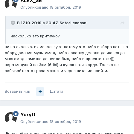
ALEX_SE
Опубликовано
18 октября, 2019
В 17.10.2019 в 20:47,
Satori
сказал:
насколько это критично?
ни на сколько. их используют потому что либо выбора нет - на
оборудовании мультимод, либо локалку делали давно когда
многомод заметно дешевле был, либо в проекте так
:)))
пара модулей на 3км (6dbi) и кусок патч-корда. Только не
забывайте что гроза может и через питание прийти.
Вставить ник
Цитата
YuryD
Опубликовано
18 октября, 2019
Если найдете для своего железа мультимоды и пачкорды к