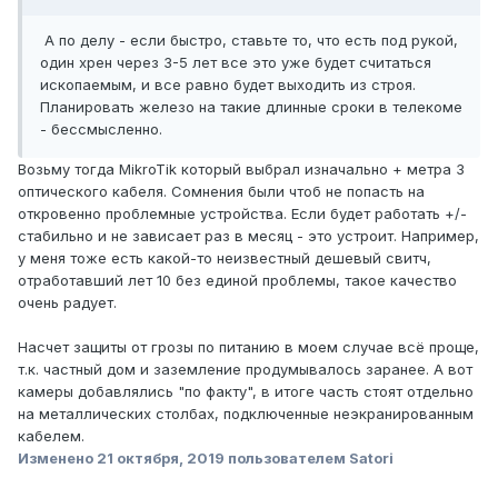
А по делу - если быстро, ставьте то, что есть под рукой,
один хрен через 3-5 лет все это уже будет считаться
ископаемым, и все равно будет выходить из строя.
Планировать железо на такие длинные сроки в телекоме
- бессмысленно.
Возьму тогда MikroTik который выбрал изначально + метра 3
оптического кабеля. Сомнения были чтоб не попасть на
откровенно проблемные устройства. Если будет работать +/-
стабильно и не зависает раз в месяц - это устроит. Например,
у меня тоже есть какой-то неизвестный дешевый свитч,
отработавший лет 10 без единой проблемы, такое качество
очень радует.
Насчет защиты от грозы по питанию в моем случае всё проще,
т.к. частный дом и заземление продумывалось заранее. А вот
камеры добавлялись "по факту", в итоге часть стоят отдельно
на металлических столбах, подключенные неэкранированным
кабелем.
Изменено
21 октября, 2019
пользователем Satori