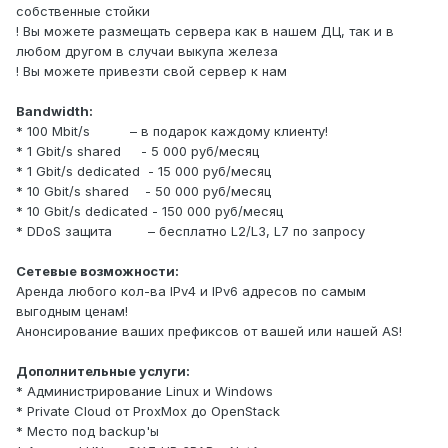
собственные стойки
! Вы можете размещать сервера как в нашем ДЦ, так и в
любом другом в случаи выкупа железа
! Вы можете привезти свой сервер к нам
Bandwidth:
* 100 Mbit/s
– в подарок каждому клиенту!
* 1 Gbit/s shared
- 5 000 руб/месяц
* 1 Gbit/s dedicated
- 15 000 руб/месяц
* 10 Gbit/s shared
- 50 000 руб/месяц
* 10 Gbit/s dedicated - 150 000 руб/месяц
* DDoS защита
– бесплатно L2/L3, L7 по запросу
Сетевые возможности:
Аренда любого кол-ва IPv4 и IPv6 адресов по самым
выгодным ценам!
Анонсирование ваших префиксов от вашей или нашей AS!
Дополнительные услуги:
* Администрирование Linux и Windows
* Private Cloud от ProxMox до OpenStack
* Место под backup'ы