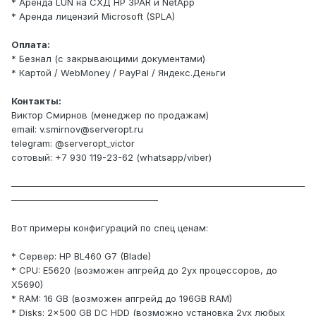
* Аренда LUN на СХД HP 3PAR и NetApp
* Аренда лицензий Microsoft (SPLA)
Оплата:
* Безнал (с закрывающими документами)
* Картой / WebMoney / PayPal / Яндекс.Деньги
Контакты:
Виктор Смирнов (менеджер по продажам)
email: v.smirnov@serveropt.ru
telegram: @serveropt_victor
сотовый: +7 930 119-23-62 (whatsapp/viber)
————————————————————————————————
————————————————
Вот примеры конфигураций по спец ценам:
* Сервер: HP BL460 G7 (Blade)
* CPU: E5620 (возможен апгрейд до 2ух процессоров, до
X5690)
* RAM: 16 GB (возможен апгрейд до 196GB RAM)
* Disks: 2x500 GB DC HDD (возможно установка 2ух любых