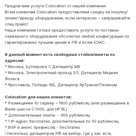
Предлагаем услуги Colocation от нашей компании.
Всем клиентам Colocation предоставляем скидку на покупку/
лизинг/аренду оборудования, если интересно – запрашивайте
спец прайс!
Наша компания готова предоставить услуги по поставки
серверного оборудования обсолютно любой конфигурации по
гарантированно лучшим ценам в РФ и всем ЕЭАС.
В данный момент есть свободные стойки/юниты по
адресам:
* Москва, Бутлерова 7, Датацентр М9
* Москва, Электролитный проезд 3/1, Датацентр Медная
Фольга
* Ярославль, Победы 16Б, Датацентр ЯрТранзитТелеком
Colocation для наших клиентов:
* Размещение 1U сервер – 1900 руб/месяц (или размещение в
Blade-шасси C7000, для HP BL)
* Дополнительные юниты
- 900 руб/месяц
* 1 IP-адрес бесплатно, дополнительные по 50 руб/месяц
* BGP и анонс префиксов - бесплатно
! Несколько датацентров РФ на выбор, где у нас есть