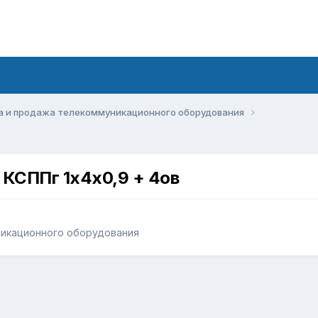
а и продажа телекоммуникационного оборудования
КСППг 1х4х0,9 + 4ов
никационного оборудования