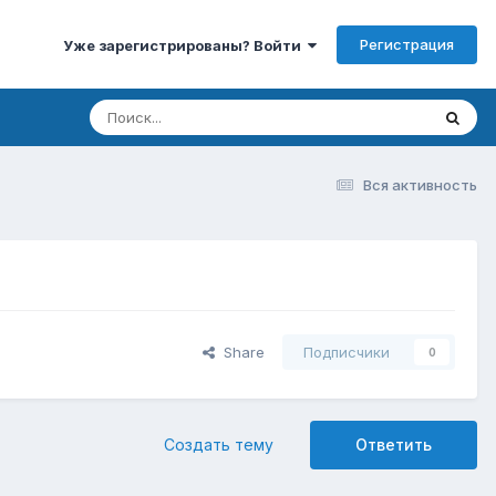
Регистрация
Уже зарегистрированы? Войти
Вся активность
Share
Подписчики
0
Создать тему
Ответить