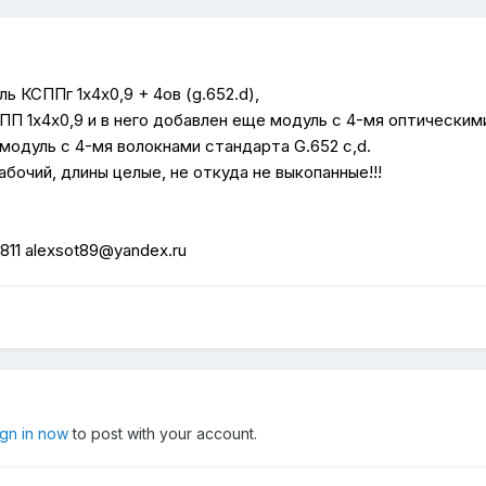
ль
КСППг 1х4х0,9 + 4ов (g.652.d),
ПП 1х4х0,9 и в него добавлен еще модуль с 4-мя оптическим
 модуль с 4-мя волокнами стандарта G.652 c,d.
рабочий, длины целые, не откуда не выкопанные!!!
11 alexsot89@yandex.ru
ign in now
to post with your account.