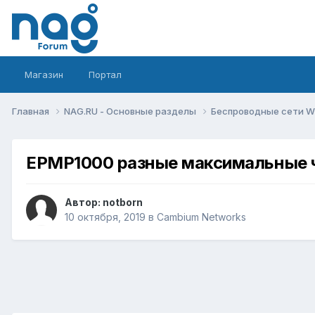
Магазин
Портал
Главная
NAG.RU - Основные разделы
Беспроводные сети Wi-
EPMP1000 разные максимальные 
Автор:
notborn
10 октября, 2019
в
Cambium Networks