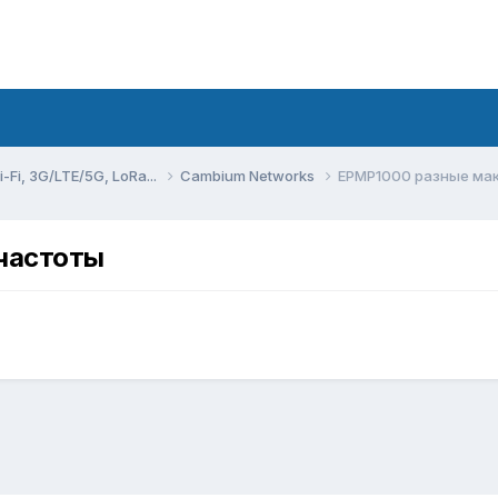
Fi, 3G/LTE/5G, LoRa...
Cambium Networks
EPMP1000 разные ма
частоты