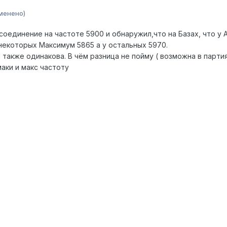
менено)
оединение на частоте 5900 и обнаружил,что на Базах, что у А
 некоторых Максимум 5865 а у остальных 5970.
также одинакова. В чём разница не пойму ( возможна в парти
аки и макс частоту