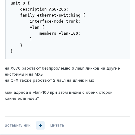
unit 0 {

    description AGG-20G;

    family ethernet-switching {

        interface-mode trunk;

        vlan {

            members vlan-100;

        }

    }

}
на Х670 работают безпроблемно 6 лацп линков на другие
екстримы и на МХы
на QFX также работают 2 лацп на длинк и мх
мак адреса в vlan-100 при этом видны с обеих сторон
какие есть идеи?
Вставить ник
Цитата