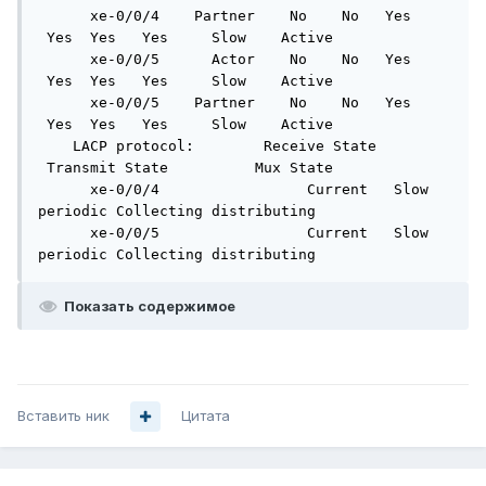
      xe-0/0/4    Partner    No    No   Yes 
 Yes  Yes   Yes     Slow    Active

      xe-0/0/5      Actor    No    No   Yes 
 Yes  Yes   Yes     Slow    Active

      xe-0/0/5    Partner    No    No   Yes 
 Yes  Yes   Yes     Slow    Active

    LACP protocol:        Receive State 
 Transmit State          Mux State

      xe-0/0/4                 Current   Slow 
periodic Collecting distributing

      xe-0/0/5                 Current   Slow 
periodic Collecting distributing
Показать содержимое
Вставить ник
Цитата