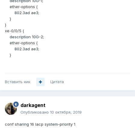
description 10G-1;
ether-options {
802.3ad ae3;
}
}
xe-0/0/5 {
description 10G-2;
ether-options {
802.3ad ae3;
}
Вставить ник
Цитата
darkagent
Опубликовано
10 октября, 2019
conf sharing 16 lacp system-priority 1