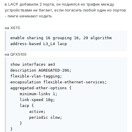
в LACP добавили 2 порта, он поднялся но трафик между
устройствами не бегает, если погасить любой один из портов
- пинги начинают ходить
на X670
enable sharing 16 grouping 16, 29 algorithm 
address-based L3_L4 lacp
на QFX5100
show interfaces ae3

description AGREGATED-20G;

flexible-vlan-tagging;

encapsulation flexible-ethernet-services;

aggregated-ether-options {

    minimum-links 1;

    link-speed 10g;

    lacp {

        active;

        periodic slow;

    }

}
