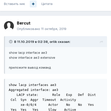
Вставить ник
Цитата
Bercut
Опубликовано
11 октября, 2019
В 11.10.2019 в 02:38,
orlik
сказал:
show lacp interface ae3
show interface ae3 extensive
приложите вывод команд
show lacp interfaces ae3

Aggregated interface: ae3

    LACP state:       Role   Exp   Def  Dist 
 Col  Syn  Aggr  Timeout  Activity

      xe-0/0/4      Actor    No    No   Yes 
 Yes  Yes   Yes     Slow    Active
