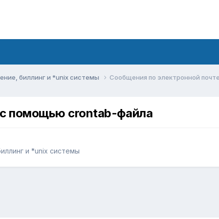
ние, биллинг и *unix системы
Сообщения по электронной почте
 с помощью crontab-файла
ллинг и *unix системы