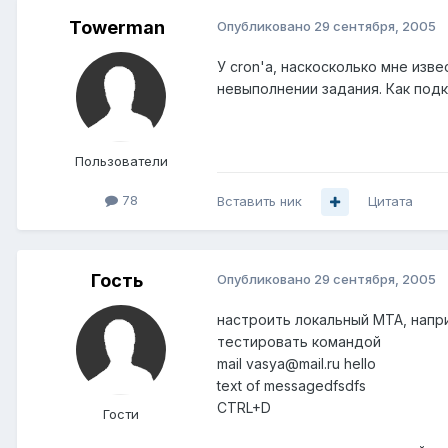
Towerman
Опубликовано
29 сентября, 2005
У cron'a, наскосколько мне изв
невыполнении задания. Как под
Пользователи
78
Вставить ник
Цитата
Гость
Опубликовано
29 сентября, 2005
настроить локальный MTA, напр
тестировать командой
mail vasya@mail.ru hello
text of messagedfsdfs
CTRL+D
Гости