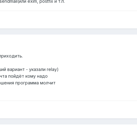
ndmail(или exim, postfix и т.п.
 приходить.
ий вариант - указали relay)
очта пойдёт кому надо
ершения программа молчит