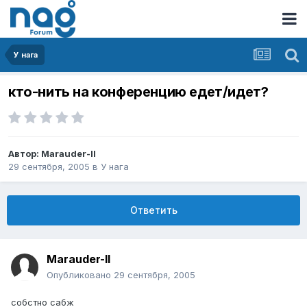
У нага
кто-нить на конференцию едет/идет?
Автор:
Marauder-II
29 сентября, 2005
в
У нага
Ответить
Marauder-II
Опубликовано
29 сентября, 2005
собстно сабж