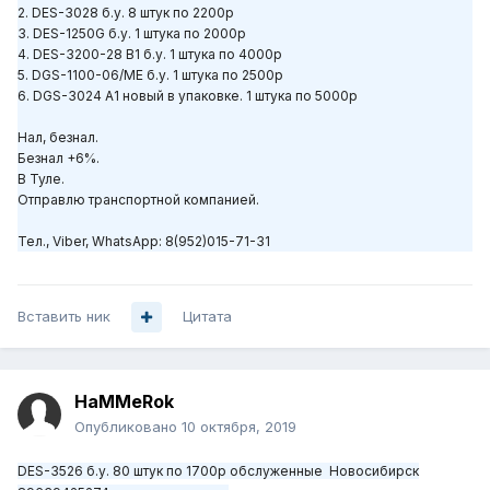
2. DES-3028 б.у. 8 штук по 2200р
3. DES-1250G б.у. 1 штука по 2000р
4. DES-3200-28 B1 б.у. 1 штука по 4000р
5. DGS-1100-06/ME б.у. 1 штука по 2500р
6. DGS-3024 A1 новый в упаковке. 1 штука по 5000р
Нал, безнал.
Безнал +6%.
В Туле.
Отправлю транспортной компанией.
Тел., Viber, WhatsApp: 8(952)015-71-31
Вставить ник
Цитата
HaMMeRok
Опубликовано
10 октября, 2019
DES-3526 б.у. 80 штук по 1700р обслуженные Новосибирск