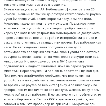
тема уже поднималась и есть решение.
Значит ситуация: есть hAP. Небольшая офисная сеть на 20
компов. Внешний IP. так же до роутера стоит основной роутер
Zyxel (Keenetic Viva). Таким образом получаем два ната.
Микротик находится под натом у зукселя. Под микротиком
есть несколько устройств до которых проброшены порты
через два ната и эти устройства мониторится на доступность
через uptimerobot. Веб интерфейс и интерфейс микротика и
зукселя на отличных от стандартных портов. Все работало как
часы. Но неожиданно стали поступать на почту от
аптаймробота сообщения пачками, якобы упали все сетевые
ресурсы которые находятся на мониторинге внутри сети под
микротиком. И с периодичностью в 10-15 минут они
поднимаются и падают. Внимание: пока не перезагрузишь
микротик. Перезагрузка - и все опять работает. Ещё пол дня.
При том, что аптаймробот сообщает, что все лежит, на
устройства извне действительно невозможно попасть какое-
то время и на роутер по веб интерфейсу и по винбоксу и по
проброшенным портам тоже нет доступа. Однако, на зуксель
можно зайти и он работает. В логах ничего нет необычного, то
есть вообще ничего. Сессия РРР в зукселе не рвётся, это
говорит о том, что провайдер не при чем. В микротике при