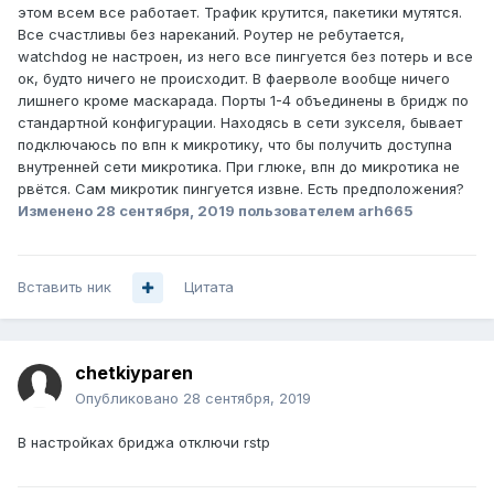
этом всем все работает. Трафик крутится, пакетики мутятся.
Все счастливы без нареканий. Роутер не ребутается,
watchdog не настроен, из него все пингуется без потерь и все
ок, будто ничего не происходит. В фаерволе вообще ничего
лишнего кроме маскарада. Порты 1-4 объединены в бридж по
стандартной конфигурации. Находясь в сети зукселя, бывает
подключаюсь по впн к микротику, что бы получить доступна
внутренней сети микротика. При глюке, впн до микротика не
рвётся. Сам микротик пингуется извне. Есть предположения?
Изменено
28 сентября, 2019
пользователем arh665
Вставить ник
Цитата
chetkiyparen
Опубликовано
28 сентября, 2019
В настройках бриджа отключи rstp