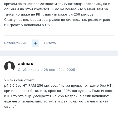
причём пока нет возможности тачку потолще поставить, но в
общем и на этой крутится... щас не помню что у меня там за
тачка, но даже не PIII ... памяти кажется 256 метров.
Скажу честно, сервак загружен не сильно... т.е. редко играют
и играют в основном в CS.
Вставить ник
Цитата
aidmax
Опубликовано
28 сентября, 2005
У клиентов стоит
p4 2.6 без HT RAM 256 метров, "из-за проца, тот даже без HT,
при вечернихх баталиях, проц на 100% загружен... Есил играют
в КС то это ещё умещается на 256 метрах, а если начинают
ещё чего паралельно.. то тут в играх появляются лаги из-за
свопа."