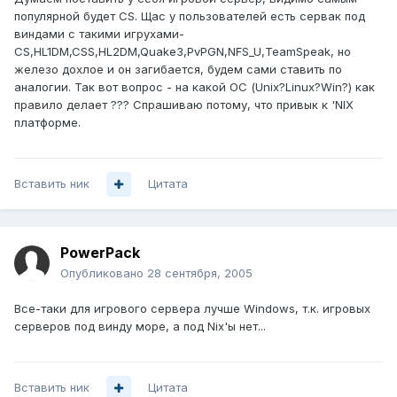
популярной будет CS. Щас у пользователей есть сервак под
виндами с такими игрухами-
CS,HL1DM,CSS,HL2DM,Quake3,PvPGN,NFS_U,TeamSpeak, но
железо дохлое и он загибается, будем сами ставить по
аналогии. Так вот вопрос - на какой ОС (Unix?Linux?Win?) как
правило делает ??? Cпрашиваю потому, что привык к 'NIX
платформе.
Вставить ник
Цитата
PowerPack
Опубликовано
28 сентября, 2005
Все-таки для игрового сервера лучше Windows, т.к. игровых
серверов под винду море, а под Nix'ы нет...
Вставить ник
Цитата