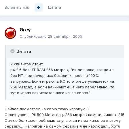
Вставить ник
Цитата
Grey
Опубликовано
28 сентября, 2005
Цитата
У клиентов стоит
p4 2.6 без HT RAM 256 метров, "из-за проца, тот даже
без HT, при вечернихх баталиях, проц на 100%
загружен... Есил играют в КС то это ещё умещается на
256 метрах, а если начинают ещё чего паралельно.. то
тут в играх появляются лаги из-за свопа."
Сейчас посмотрел на свою тачку игровую :)
Селик уровня PII 500 Мегагерц, 256 метров памяти, чипсет i815
Самые большие проблемы случаются из-за каналов к этому
серваку.... Напрягов на самом серваке я не наблюдал... Хотя