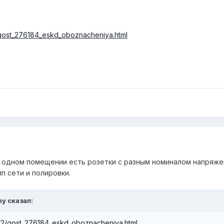
2/gost_276184_eskd_oboznacheniya.html
в одном помещении есть розетки с разным номиналом напряже
ип сети и полировки.
ny
сказал:
st/2/gost_276184_eskd_oboznacheniya.html