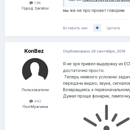
1.8k
Город:
Saratov
мы же не про проект говорим
Вставить ник
Цитата
KonBez
Опубликовано
26 сентября, 2019
Я не зря привел выдержку из Е
достаточно просто.
Теперь немного усложню задачу 
передачи видео, звука, сигнало
Возвращаясь к первоначальному 
Пользователи
Думал проще фонарик, лампочку (
442
Пол:
Мужчина