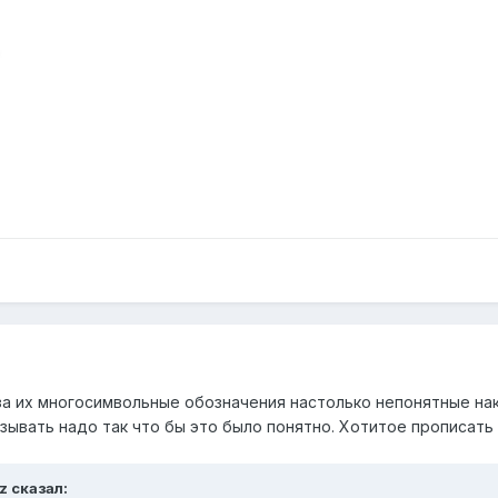
за их многосимвольные обозначения настолько непонятные нак
азывать надо так что бы это было понятно. Хотитое прописать
z
сказал: