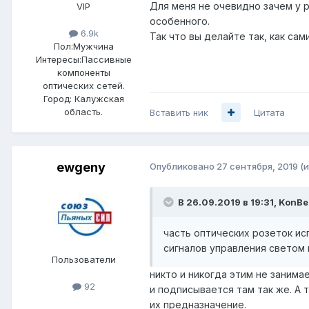
Для меня не очевидно зачем у р
VIP
особенного.
6.9k
Так что вы делайте так, как са
Пол:
Мужчина
Интересы:
Пассивные
компоненты
оптических сетей.
Город:
Калужская
область.
Вставить ник
Цитата
ewgeny
Опубликовано
27 сентября, 2019
(
В 26.09.2019 в 19:31,
KonBe
часть оптических розеток ис
сигналов управления светом 
Пользователи
никто и никогда этим не занимае
92
и подписывается там так же. А т
их предназначение.