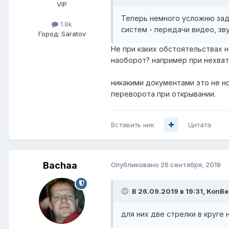
VIP
Теперь немного усложню зада
1.8k
систем - передачи видео, зв
Город:
Saratov
Не при каких обстоятельствах 
наоборот? например при нехватк
никакими документами это не н
переворота при открывании.
Вставить ник
Цитата
Bachaa
Опубликовано
26 сентября, 2019
В 26.09.2019 в 19:31,
KonBe
для них две стрелки в круге 