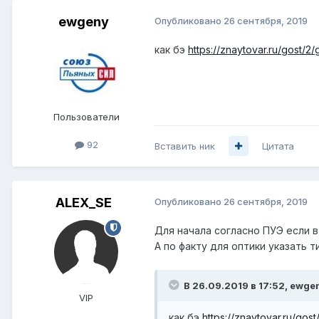
ewgeny
Опубликовано
26 сентября, 2019
как бэ
https://znaytovar.ru/gost/
Пользователи
92
Вставить ник
Цитата
ALEX_SE
Опубликовано
26 сентября, 2019
Для начала согласно ПУЭ если 
А по факту для оптики указать т
В 26.09.2019 в 17:52,
ewge
VIP
как бэ
https://znaytovar.ru/go