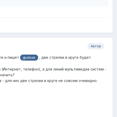
Автор
те и пишет
, две стрелки в круге будет
@alibek
 (Интернет, телефон), а для линий мультимедиа систем -
значить?
- для них две стрелки в круге не совсем очевидно.