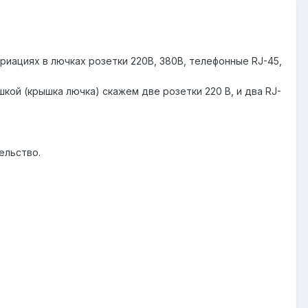
риациях в лючках розетки 220В, 380В, телефонные RJ-45,
шкой (крышка лючка) скажем две розетки 220 В, и два RJ-
ельство.