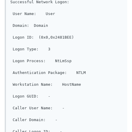
Successful Network Logon:

 User Name:    User

 Domain:  Domain

 Logon ID:  (0x0,0x2481BEE)

 Logon Type:    3

 Logon Process:    NtLmSsp 

 Authentication Package:    NTLM

 Workstation Name:    HostName

 Logon GUID:    -

 Caller User Name:    -

 Caller Domain:    -

 Caller Logon ID:    -
