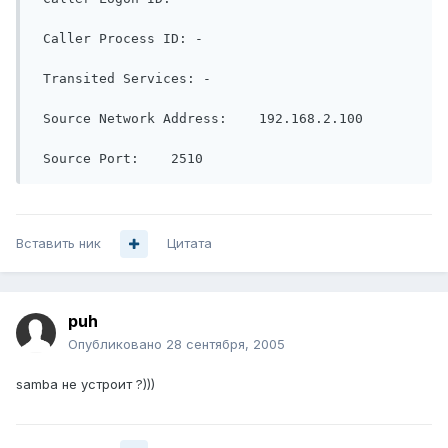
 Caller Process ID: -

 Transited Services: -

 Source Network Address:    192.168.2.100

 Source Port:    2510
Вставить ник
Цитата
puh
Опубликовано
28 сентября, 2005
samba не устроит ?)))