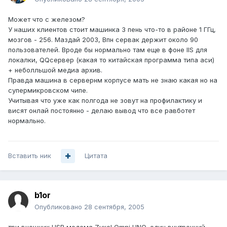
Может что с железом?
У наших клиентов стоит машинка 3 пень что-то в районе 1 ГГц,
мозгов - 256. Маздай 2003, Впн сервак держит около 90
пользователей. Вроде бы нормально там еще в фоне IIS для
локалки, QQсервер (какая то китайская программа типа аси)
+ неболльшой медиа архив.
Правда машина в сервернм корпусе мать не знаю какая но на
супермикровском чипе.
Учитывая что уже как полгода не зовут на профилактику и
висят онлай постоянно - делаю вывод что все равботет
нормально.
Вставить ник
Цитата
b1or
Опубликовано
28 сентября, 2005