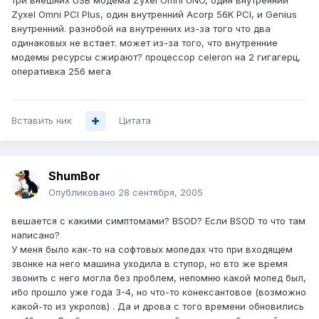
три внешних USB модема Zyxel Omni UNO, один внутренний
Zyxel Omni PCI Plus, один внутренний Acorp 56K PCI, и Genius
внутренний. разнобой на внутренних из-за того что два
одинаковых не встает. может из-за того, что внутренние
модемы ресурсы сжирают? процессор celeron на 2 гигагерц,
оперативка 256 мега
Вставить ник
Цитата
ShumBor
Опубликовано
28 сентября, 2005
вешается с какими симптомами? BSOD? Если BSOD то что там
написано?
У меня было как-то на софтовых мопедах что при входящем
звонке на него машина уходила в ступор, но вто же время
звонить с него могла без проблем, непомню какой мопед был,
ибо прошло уже года 3-4, но что-то конексантовое (возможно
какой-то из укропов) . Да и дрова с того времени обновились