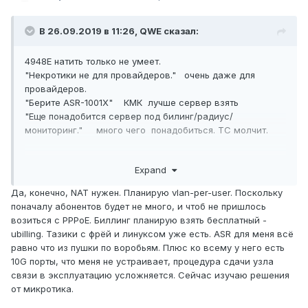
В 26.09.2019 в 11:26,
QWE
сказал:
4948E натить только не умеет.
"Некротики не для провайдеров." очень даже для
провайдеров.
"Берите ASR-1001X" КМК лучше сервер взять
"Еще понадобится сервер под билинг/радиус/
мониторинг." много чего понадобиться. ТС молчит.
Expand
Да, конечно, NAT нужен. Планирую vlan-per-user. Поскольку
поначалу абонентов будет не много, и чтоб не пришлось
возиться с PPPoE. Биллинг планирую взять бесплатный -
ubilling. Тазики с фрёй и линуксом уже есть. ASR для меня всё
равно что из пушки по воробьям. Плюс ко всему у него есть
10G порты, что меня не устраивает, процедура сдачи узла
связи в эксплуатацию усложняется. Сейчас изучаю решения
от микротика.