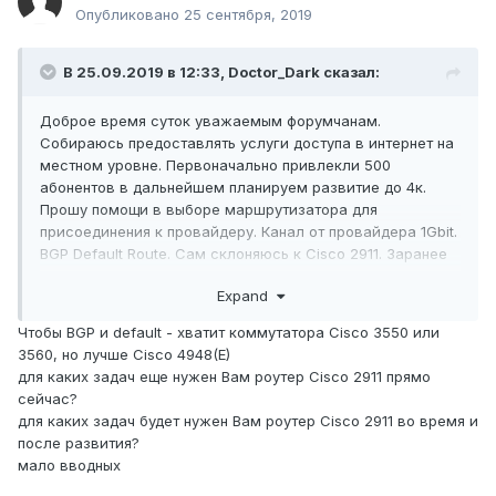
Опубликовано
25 сентября, 2019
В 25.09.2019 в 12:33,
Doctor_Dark
сказал:
Доброе время суток уважаемым форумчанам.
Собираюсь предоставлять услуги доступа в интернет на
местном уровне. Первоначально привлекли 500
абонентов в дальнейшем планируем развитие до 4к.
Прошу помощи в выборе маршрутизатора для
присоединения к провайдеру. Канал от провайдера 1Gbit.
BGP Default Route. Сам склоняюсь к Cisco 2911. Заранее
благодарю за помощь!
Expand
Чтобы BGP и default - хватит коммутатора Cisco 3550 или
3560, но лучше Cisco 4948(E)
для каких задач еще нужен Вам роутер Cisco 2911 прямо
сейчас?
для каких задач будет нужен Вам роутер Cisco 2911 во время и
после развития?
мало вводных