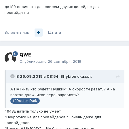
да ISR серия это для совсем других целей, не для
провайдинга
Вставить ник
Цитата
QWE
Опубликовано
26 сентября, 2019
В 26.09.2019 в 08:54,
ShyLion
сказал:
А НАТ-ить кто будет? Пушкин? А скорости резать? А на
портал должников перенаправлять?
@Doctor_Dark
4948E натить только не умеет.
"Некротики не для провайдеров." очень даже для
провайдеров.
"Берите ASR-1001X" КМК лучше сервер взять