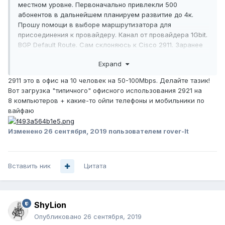
местном уровне. Первоначально привлекли 500
абонентов в дальнейшем планируем развитие до 4к.
Прошу помощи в выборе маршрутизатора для
присоединения к провайдеру. Канал от провайдера 1Gbit.
BGP Default Route. Сам склоняюсь к Cisco 2911. Заранее
благодарю за помощь!
Expand
2911 это в офис на 10 человек на 50-100Mbps. Делайте тазик!
Вот загрузка "типичного" офисного использования 2921 на
8 компьютеров + какие-то ойпи телефоны и мобильники по
вайфаю
Изменено
26 сентября, 2019
пользователем rover-lt
Вставить ник
Цитата
ShyLion
Опубликовано
26 сентября, 2019