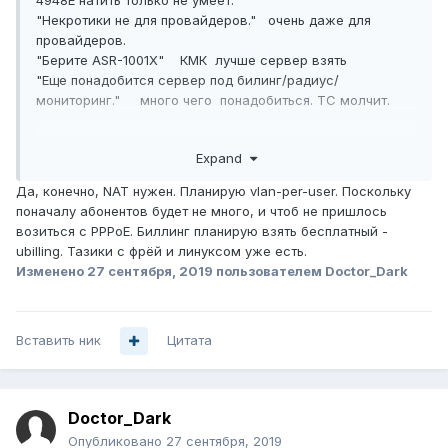
4948E натить только не умеет.
"Некротики не для провайдеров." очень даже для
провайдеров.
"Берите ASR-1001X" КМК лучше сервер взять
"Еще понадобится сервер под билинг/радиус/
мониторинг." много чего понадобиться. ТС молчит.
Expand
Да, конечно, NAT нужен. Планирую vlan-per-user. Поскольку
поначалу абонентов будет не много, и чтоб не пришлось
возиться с PPPoE. Биллинг планирую взять бесплатный -
ubilling. Тазики с фрёй и линуксом уже есть.
Изменено
27 сентября, 2019
пользователем Doctor_Dark
Вставить ник
Цитата
Doctor_Dark
Опубликовано
27 сентября, 2019