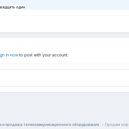
двадцать один
ign in now
to post with your account.
а и продажа телекоммуникационного оборудования
Продам voi