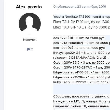
Alex-prosto
Опубликовано
23 сентября, 2019
Yeastar NeoGate TA3200 новый в кор
Eltex TAU-2M.IP 10 шт, бу по 1800
Eltex TAU-8.IP 10 шт, бу по 3600 
des-1228(B1) - 8 шт, по 2500 руб
Новичок
des-1210-28me(B2) - 2 шт, по 3000 
des-1228(A1) - 2 шт, по 2000 руб
2
linksys sps224G4 - 6 шт, по 1300 ру
raisecom 2128EA-MA-AC(b-2 a-2) - 
Qtech QSW-2910 - 3 шт, по 5000 ру
Qtech QSW-3470-28TAC - 1 шт, 250
Edge-core ecs4100-52t - 1 шт, 2000
Edge-core es3528m - 1 шт, 2000 ру
Ruby Tech ES-2226C - 20 шт, по 12
Сброшены, проверены, с ушами, с
Находится в МО, Луховицы. Могу п
Отправлю любой ТК, оплата налич