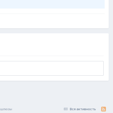
p шлюзы
Вся активность