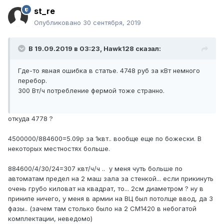
st_re
Опубликовано
30 сентября, 2019
В 19.09.2019 в 03:23,
Hawk128
сказал:
Где-то явная ошибка в статье. 4748 руб за кВт немного
перебор.
300 Вт/ч потребление фермой тоже странно.
откуда 4778 ?
4500000/884600=5.09р за 1квт.. вообще еще по божески. В
некоторых местностях больше.
884600/4/30/24=307 квт/ч/ч .. у меня чуть больше по
автоматам предел на 2 маш зала за стенкой... если прикинуть
очень грубо киловат на квадрат, то... 2см диаметром ? ну в
принипе ничего, у меня в армии на ВЦ был потолще ввод, да 3
фазы.. (зачем там столько было на 2 СМ1420 в небогатой
комплектации, неведомо)