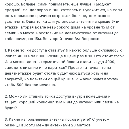
хорошо. Больше, сами понимаете, еще лучше :) Бюджет
средний, т.е. долларов в 800 хотелось бы уложиться, но если
есть серьезные причины потратить больше, то можно и
увеличить. Одна точка для установки антенны на крыше 9-ти
этажки, вторая возле невысокого дома на уровне 15 м от
земли на мачте. Расстояние на девятиэтажке от антенны до
хаба примерно 15м. Во второй точке 8м. Вопросы:
1. Какие точки доступа ставить? Я как-то больше склоняюсь к
Planet. 4000 или 6000. Разница в цене раз в 10. Это стоит того?
Или можно делать герметичный бокс и ставить туда 4000,
заводить питание и не париться? Просто та точка что на
девятиэтажке будет стоять будет находиться хоть и на
закрытой, но все-таки общей крыше. И жалко будет вот-так
чтобы 500 баксов исчезло.
2. Можно ли ставить точки доступа внутри помещения и
тащить хороший коаксиал 15м и 8м до антенн? или связи не
будет?
3. Какие направленные антенны посоветуете? С учетом
разницы высоты между антеннами 20 метров.