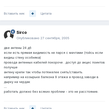
Вставить ник
Цитата
Sirco
Опубликовано
27 сентября, 2005
две антены 24 дб
если есть прямая видимость не парся с мачтами (тойсь если
видиш стену особняка)
провода антенных кабелей покороче . доступ до акцес поинтов
получше
антену крепи так чтобы потяжелее снять/ставить.
например на козырьке балкона 9 этажа а провод заводи в
дырку на чердак
....
работать должно без всяких проблем - это не расстояние.
Вставить ник
Цитата