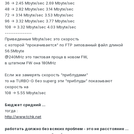
36 -> 2.45 Mbyte/sec 2.69 Mbyte/sec
48 -> 2.82 Mbyte/sec 3.14 Mbyte/sec
72 -> 3.14 Mbyte/sec 3.53 Mbyte/sec
96 -> 3.32 Mbyte/sec 3.77 Mbyte/sec
108 -> 3.32 Mbyte/sec 4.03 Mbyte/sec
---------------
Приведенные Mbyte/sec это скорость
с которой "прокачивается" по FTP зипованный файл длиной
56.5Mbyte
@240MHz это тактовая проца в новом FW,
в штатном FW она 180MHz
Если же замерять скорость "приблудами"
то на TURBO-G без superg эти "приблуды" показывают
скорость на
108 -> 5.55 Mbyte/sec
Бюджет средний ...
тогда :
http://www.tchk.net
работать должно без всяких проблем - это не расстояние ...