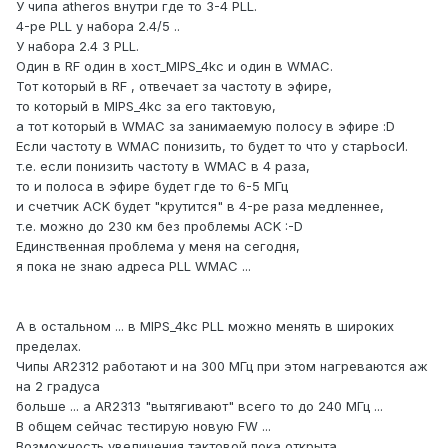
У чипа atheros внутри где то 3-4 PLL.
4-ре PLL у набора 2.4/5 ..
У набора 2.4 3 PLL.
Один в RF один в хост_MIPS_4kc и один в WMAC.
Тот который в RF , отвечает за частоту в эфире,
то который в MIPS_4kc за его тактовую,
а тот который в WMAC за занимаемую полосу в эфире :D
Если частоту в WMAC понизить, то будет то что у старЬосИ.
т.е. если понизить частоту в WMAC в 4 раза,
то и полоса в эфире будет где то 6-5 МГц
и счетчик ACK будет "крутится" в 4-ре раза медленнее,
т.е. можно до 230 км без проблемы ACK :-D
Единственная проблема у меня на сегодня,
я пока не знаю адреса PLL WMAC ...
А в остальном ... в MIPS_4kc PLL можно менять в широких
пределах.
Чипы AR2312 работают и на 300 МГц при этом нагреваются аж
на 2 градуса
больше ... а AR2313 "вытягивают" всего то до 240 МГц ...
В общем сейчас тестирую новую FW ...
Возможность увеличения тактовой пока открыта,