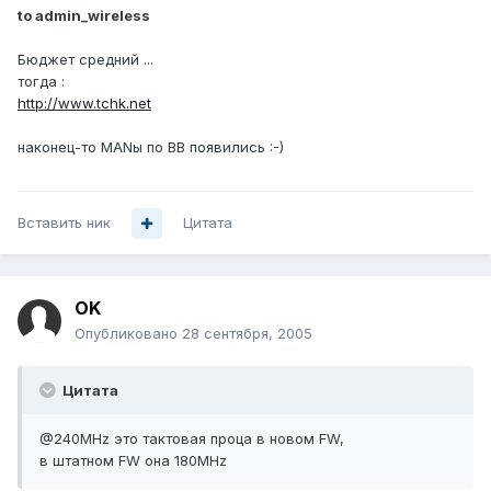
to admin_wireless
Бюджет средний ...
тогда :
http://www.tchk.net
наконец-то MANы по BB появились :-)
Вставить ник
Цитата
OK
Опубликовано
28 сентября, 2005
Цитата
@240MHz это тактовая проца в новом FW,
в штатном FW она 180MHz