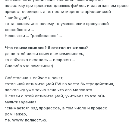
поскольку при прокачке длинных файлов и разогнанном проце
прирост очевиден, а вот если мерять старЬосовской
"приблудой",
то та показывает почему то уменьшение пропускной
способности ...
Непонятки ... "разбираюсь" ...
Что то изменилось? Я отстал от жизни?
да по этой части ничего не изменилось,
то опЯчатка вкралась ... исправят ...
Спасибо что заметили :)
Собственно я сейчас и занят,
тотальной оптимизацией FW по части быстродействия,
поскольку уже точно ясно что его маловато.
В связи с этой оптимизацией, учитывая то что оСь
мультизадачная,
"снимается" ряд процессов, в том числе и процесс
ромПажер,
т.е. WWW полностью.