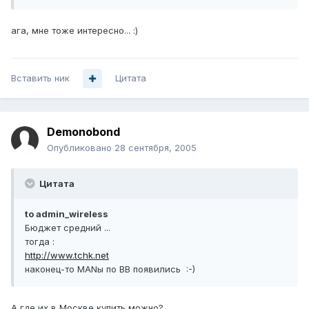
ага, мне тоже интересно... :)
Вставить ник
Цитата
Demonobond
Опубликовано
28 сентября, 2005
Цитата
to admin_wireless
Бюджет средний ...
тогда :
http://www.tchk.net
наконец-то MANы по BB появились :-)
А где их в Москве купить можно?