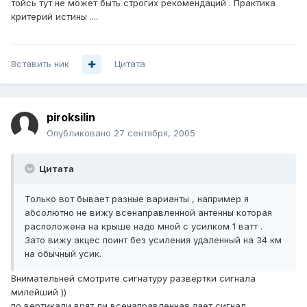
тойсь тут не может быть строгих рекомендаций . Практика
критерий истины ....
Вставить ник
Цитата
piroksilin
Опубликовано
27 сентября, 2005
Цитата
Только вот бывает разные варианты , например я
абсолютно не вижу всенаправленной антенны которая
расположена на крыше надо мной с усилком 1 ватт .
Зато вижу акцес поинт без усиления удаленный на 34 км
на обычный усик.
Внимательней смотрите сигнатуру развертки сигнала
милейший ))
по вертикали врят ли всенаправленная дает сигнал