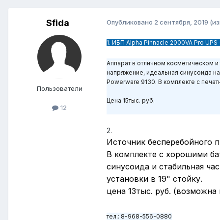
Sfida
Опубликовано
2 сентября, 2019
(и
1. ИБП Alpha Pinnacle 2000VA Pro UP
Аппарат в отличном косметическом и 
напряжение, идеальная синусоида на 
Powerware 9130. В комплекте с печат
Пользователи
Цена 15тыс. руб.
12
2.
Источник бесперебойного п
В комплекте с хорошими ба
синусоида и стабильная ча
установки в 19" стойку.
цена 13тыс. руб. (возможна 
тел.: 8-968-556-0880