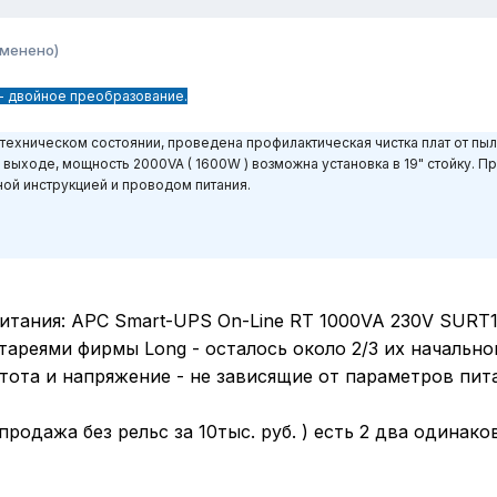
зменено)
S - двойное преобразование.
техническом состоянии, проведена профилактическая чистка плат от пыл
выходе, мощность 2000VA ( 1600W ) возможна установка в 19" стойку. Про
ной инструкцией и проводом питания.
итания: APC Smart-UPS On-Line RT 1000VA 230V SURT
тареями фирмы Long - осталось около 2/3 их начально
стота и напряжение - не зависящие от параметров пи
продажа без рельс за 10тыс. руб. ) есть 2 два одинако