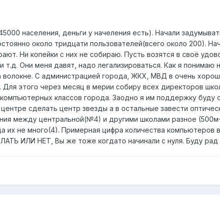
5000 населения, деньги у начеления есть). Начали задумыват
стоянно около тридцати пользователей(всего около 200). Нач
грают. Ни копейки с них не собираю. Пусть возятся в своё удо
и т.д. Они меня давят, надо легализироваться. Как я понимаю
а волокне. С администрацией города, ЖКХ, МВД в очень хорош
. Для этого через месяц в мерии собиру всех директоров шко
омпъютерных классов города. Заодно я им поддержку буду ос
 центре сделать центр звезды а в остальные завести оптическ
яния между центральной(№4) и другими школами разное (500м-2
 их не много(4). Примерная цифра количества компьютеров в
ТЬ ИЛИ НЕТ, Вы же тоже когдато начинали с нуля. Буду рад