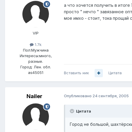
а что хочется получить в итоге 
просто " нечто " завязанное оп
мое имхо - стоит, тока прощай с
VIP
1.7k
Пол:
Мужчина
Интересы:
много,
разные.
Город:
Лен. обл.
as45051
Вставить ник
Цитата
Nailer
Опубликовано
24 сентября, 2005
Цитата
Город не большой, шахтёрск