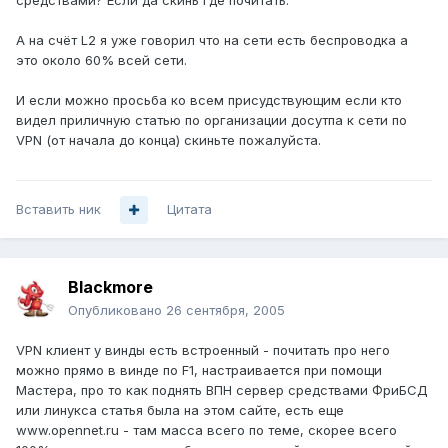
средствами? Если да скинь где почитать.
А на счёт L2 я уже говорил что на сети есть беспроводка а
это около 60% всей сети.
И если можно просьба ко всем присудствующим если кто
видел приличную статью по организации досутпа к сети по
VPN (от начала до конца) скиньте пожалуйста.
Вставить ник
Цитата
Blackmore
Опубликовано
26 сентября, 2005
VPN клиент у винды есть встроенный - почитать про него
можно прямо в винде по F1, настраивается при помощи
Мастера, про то как поднять ВПН сервер средствами ФриБСД
или линукса статья была на этом сайте, есть еще
www.opennet.ru - там масса всего по теме, скорее всего