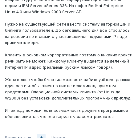
серии и IBM Server xSeries 336. Из софта RedHat Enterprice
Linux 4.0 или Windows 2003 Server AE.
Нужно на существующей сети ввести систему авторизации и
билинга пользователей. До сегодняшнего дня всё строилось
на доверии но в связи с участившемися подменами IP надо
принимать меры.
Клиенты в основном корпоративные поэтому о никаких прокси
речи быть не может. Каждому клиенту выдаётся выделенный
Интернет IP адрес (реальный руским языком говоря).
Желательно чтобы была возможность забить учётные данные
один раз и чтобы клиент о них не вспоминал, при этом
средcтвами Операционной системы клиента (от Linux до
W2003) без уставовки дополнительных программных приблуд.
И так жду помощи. Есть возможность докупить программное
обеспечение так что все варианты рассматриваются.
Вставить ник
Цитата