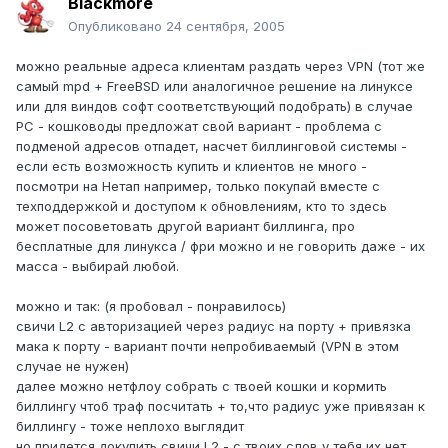
Blackmore
Опубликовано
24 сентября, 2005
можно реальные адреса клиентам раздать через VPN (тот же
самый mpd + FreeBSD или аналогичное решение на линуксе
или для виндов софт соответствующий подобрать) в случае
PC - кошководы предложат свой вариант - проблема с
подменой адресов отпадет, насчет биллинговой системы -
если есть возможность купить и клиентов не много -
посмотри на Нетап например, только покупай вместе с
техподдержкой и доступом к обновлениям, кто то здесь
может посоветовать другой вариант биллинга, про
бесплатные для линукса / фри можно и не говорить даже - их
масса - выбирай любой.
можно и так: (я пробовал - понравилось)
свичи L2 с авторизацией через радиус на порту + привязка
мака к порту - вариант почти непробиваемый (VPN в этом
случае не нужен)
далее можно нетфлоу собрать с твоей кошки и кормить
биллингу чтоб траф посчитать + то,что радиус уже привязан к
биллингу - тоже неплохо выглядит
но придется докупить свичи L2 - c твоих слов у тебя их нет