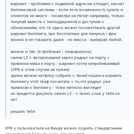
вариант - проблема с подменой адресов отпадет, насчет
биллинговой системы - если есть возможность купить и
клиентов не много - посмотри на Нетап например, только
покупай вместе с техподдержкой и доступом к
обновлениям, кто то здесь может посоветовать другой
вариант биллинга, про бесплатные для линукса / фри
можно и не говорить даже - их масса - выбирай любой.
можно и так: (я пробовал - понравилось)
свичи L2 с авторизацией через радиус на порту +
привязка мака к порту - вариант почти непробиваемый
(VPN в этом случае не нужен)
далее можно нетфлоу собрать с твоей кошки и кормить
биллингу чтоб траф посчитать + то,что радиус уже
привязан к биллингу - тоже неплохо выглядит
но придется докупить свичи L2 - c твоих слов у тебя их
нет
решать тебе
VPN у пользователя на Винде можно поднять стандартными