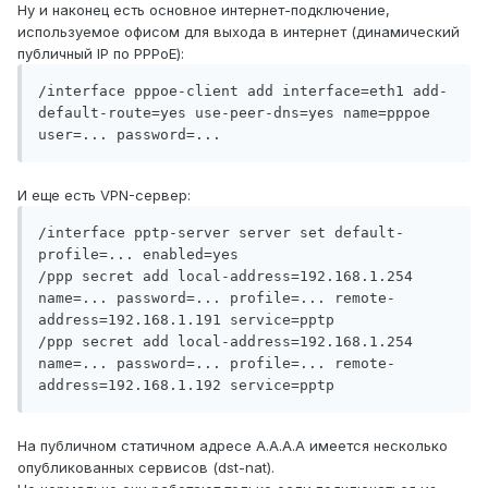
Ну и наконец есть основное интернет-подключение,
используемое офисом для выхода в интернет (динамический
публичный IP по PPPoE):
/interface pppoe-client add interface=eth1 add-
default-route=yes use-peer-dns=yes name=pppoe 
И еще есть VPN-сервер:
/interface pptp-server server set default-
profile=... enabled=yes

/ppp secret add local-address=192.168.1.254 
name=... password=... profile=... remote-
address=192.168.1.191 service=pptp

/ppp secret add local-address=192.168.1.254 
name=... password=... profile=... remote-
На публичном статичном адресе A.A.A.A имеется несколько
опубликованных сервисов (dst-nat).