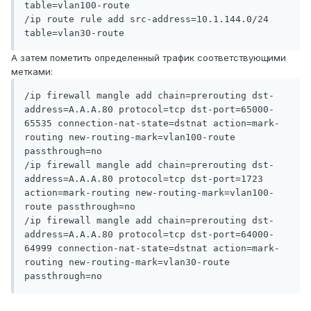
table=vlan100-route

/ip route rule add src-address=10.1.144.0/24 
А затем пометить определенный трафик соответствующими
метками:
/ip firewall mangle add chain=prerouting dst-
address=A.A.A.80 protocol=tcp dst-port=65000-
65535 connection-nat-state=dstnat action=mark-
routing new-routing-mark=vlan100-route 
passthrough=no

/ip firewall mangle add chain=prerouting dst-
address=A.A.A.80 protocol=tcp dst-port=1723 
action=mark-routing new-routing-mark=vlan100-
route passthrough=no

/ip firewall mangle add chain=prerouting dst-
address=A.A.A.80 protocol=tcp dst-port=64000-
64999 connection-nat-state=dstnat action=mark-
routing new-routing-mark=vlan30-route 
passthrough=no