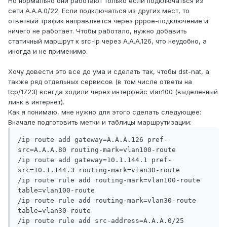
Но нормально они работают только если подключаться из
сети A.A.A.0/22. Если подключаться из других мест, то
ответный трафик направляется через pppoe-подключение и
ничего не работает. Чтобы работало, нужно добавить
статичный маршрут к src-ip через A.A.A.126, что неудобно, а
иногда и не применимо.
Хочу довести это все до ума и сделать так, чтобы dst-nat, а
также ряд отдельных сервисов (в том числе ответы на
tcp/1723) всегда ходили через интерфейс vlan100 (выделенный
линк в интернет).
Как я понимаю, мне нужно для этого сделать следующее:
Вначале подготовить метки и таблицы маршрутизации:
/ip route add gateway=A.A.A.126 pref-
src=A.A.A.80 routing-mark=vlan100-route

/ip route add gateway=10.1.144.1 pref-
src=10.1.144.3 routing-mark=vlan30-route

/ip route rule add routing-mark=vlan100-route 
table=vlan100-route

/ip route rule add routing-mark=vlan30-route 
table=vlan30-route

/ip route rule add src-address=A.A.A.0/25 