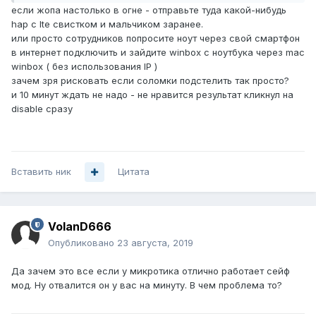
если жопа настолько в огне - отправьте туда какой-нибудь
hap с lte свистком и мальчиком заранее.
или просто сотрудников попросите ноут через свой смартфон
в интернет подключить и зайдите winbox с ноутбука через mac
winbox ( без использования IP )
зачем зря рисковать если соломки подстелить так просто?
и 10 минут ждать не надо - не нравится результат кликнул на
disable сразу
Вставить ник
Цитата
VolanD666
Опубликовано
23 августа, 2019
Да зачем это все если у микротика отлично работает сейф
мод. Ну отвалится он у вас на минуту. В чем проблема то?