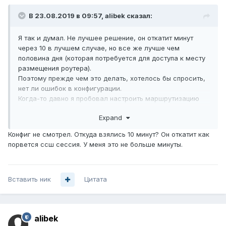
В 23.08.2019 в 09:57,
alibek
сказал:
Я так и думал. Не лучшее решение, он откатит минут
через 10 в лучшем случае, но все же лучше чем
половина дня (которая потребуется для доступа к месту
размещения роутера).
Поэтому прежде чем это делать, хотелось бы спросить,
нет ли ошибок в конфигурации.
Когда-то давно я пробовал настроить маршрутизацию
через routing-mark и хотя деталей уже не помню, но
Expand
помню что это у меня так и не получилось.
Конфиг не смотрел. Откуда взялись 10 минут? Он откатит как
порвется ссш сессия. У меня это не больше минуты.
Вставить ник
Цитата
alibek