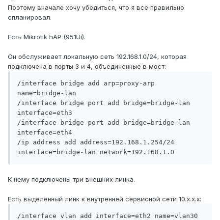
Поэтому вначале хочу убедиться, что я все правильно
спланировал.
Есть Mikrotik hAP (951Ui).
Он обслуживает локальную сеть 192.168.1.0/24, которая
подключена в порты 3 и 4, объединенные в мост:
/interface bridge add arp=proxy-arp 
name=bridge-lan

/interface bridge port add bridge=bridge-lan 
interface=eth3

/interface bridge port add bridge=bridge-lan 
interface=eth4

/ip address add address=192.168.1.254/24 
К нему подключены три внешних линка.
Есть выделенный линк к внутренней сервисной сети 10.x.x.x:
/interface vlan add interface=eth2 name=vlan30 