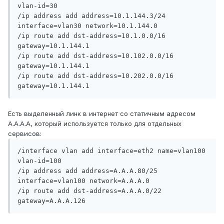
vlan-id=30

/ip address add address=10.1.144.3/24 
interface=vlan30 network=10.1.144.0

/ip route add dst-address=10.1.0.0/16 
gateway=10.1.144.1

/ip route add dst-address=10.102.0.0/16 
gateway=10.1.144.1

/ip route add dst-address=10.202.0.0/16 
Есть выделенный линк в интернет со статичным адресом
A.A.A.A, который используется только для отдельных
сервисов:
/interface vlan add interface=eth2 name=vlan100 
vlan-id=100

/ip address add address=A.A.A.80/25 
interface=vlan100 network=A.A.A.0

/ip route add dst-address=A.A.A.0/22 