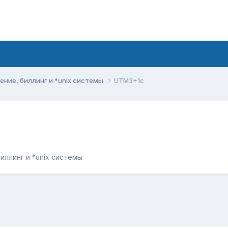
ние, биллинг и *unix системы
UTM3+1c
ллинг и *unix системы