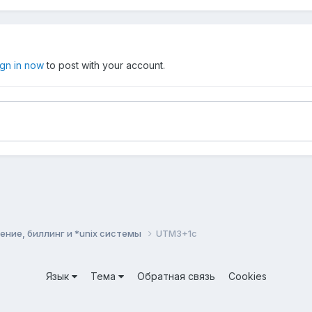
ign in now
to post with your account.
ние, биллинг и *unix системы
UTM3+1c
Язык
Тема
Обратная связь
Cookies