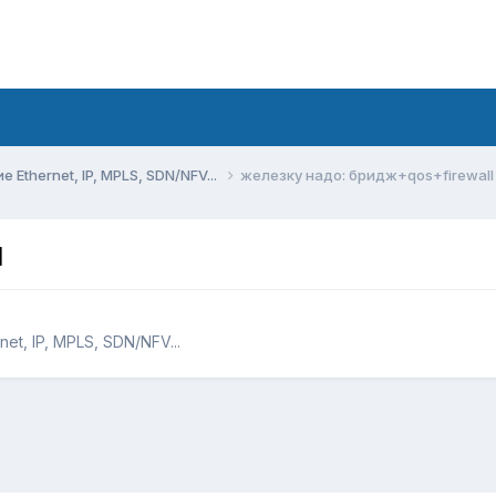
Ethernet, IP, MPLS, SDN/NFV...
железку надо: бридж+qos+firewall
l
t, IP, MPLS, SDN/NFV...