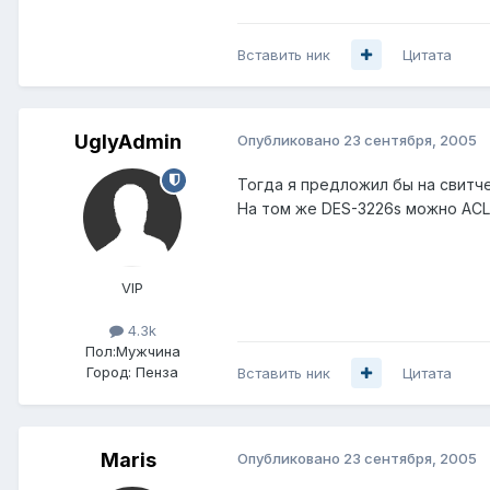
Вставить ник
Цитата
UglyAdmin
Опубликовано
23 сентября, 2005
Тогда я предложил бы на свитче
На том же DES-3226s можно ACL
VIP
4.3k
Пол:
Мужчина
Город:
Пенза
Вставить ник
Цитата
Maris
Опубликовано
23 сентября, 2005