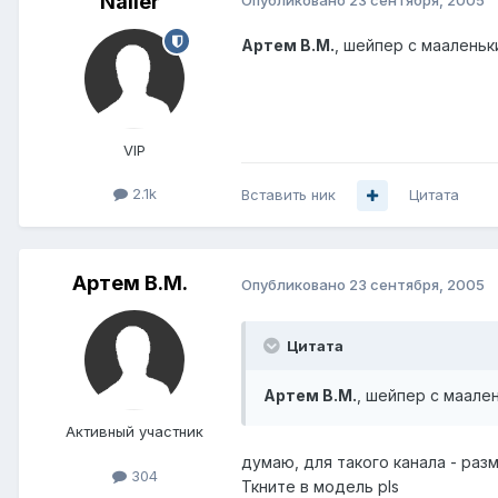
Nailer
Опубликовано
23 сентября, 2005
Артем B.M.
, шейпер с мааленьки
VIP
2.1k
Вставить ник
Цитата
Артем B.M.
Опубликовано
23 сентября, 2005
Цитата
Артем B.M.
, шейпер с маален
Активный участник
думаю, для такого канала - раз
304
Ткните в модель pls