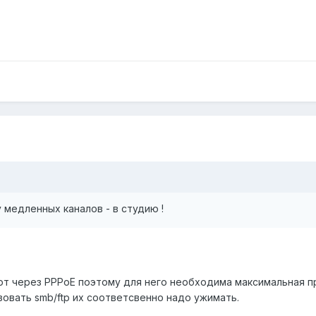
 медленных каналов - в студию !
т через PPPoE поэтому для него необходима максимальная п
зовать smb/ftp их соответсвенно надо ужимать.