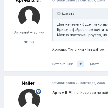
Артем B.M.
Опубликовано
23 сентября, 2005
Цитата
Для железки - будет явно дру
Бридж с файрволлом почти н
Активный участник
Можно поставить роутер, но
304
Хорошо. Фиг с ним - firewall'ом 
Вставить ник
Цитата
Nailer
Опубликовано
23 сентября, 2005
Артем B.M.
, полисер вам не пой