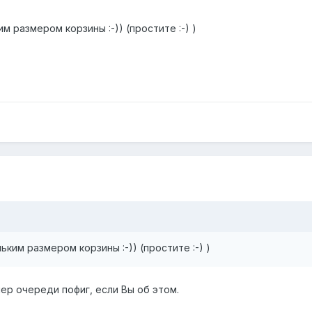
м размером корзины :-)) (простите :-) )
ьким размером корзины :-)) (простите :-) )
мер очереди пофиг, если Вы об этом.