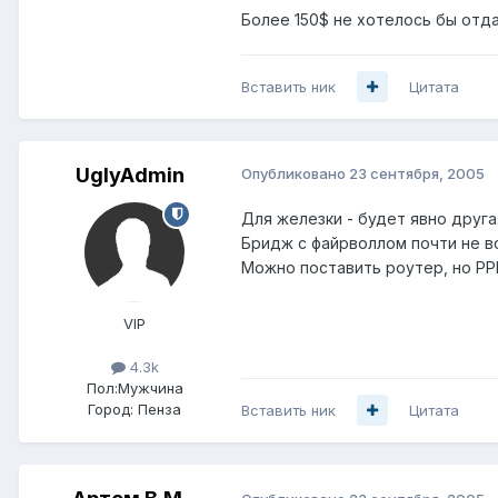
Более 150$ не хотелось бы отда
Вставить ник
Цитата
UglyAdmin
Опубликовано
23 сентября, 2005
Для железки - будет явно друга
Бридж с файрволлом почти не в
Можно поставить роутер, но PP
VIP
4.3k
Пол:
Мужчина
Город:
Пенза
Вставить ник
Цитата