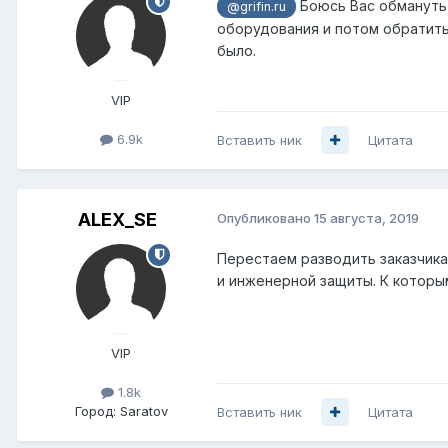
Боюсь Вас обмануть,
@grifin.ru
оборудования и потом обратитьс
было.
VIP
6.9k
Вставить ник
Цитата
ALEX_SE
Опубликовано
15 августа, 2019
Перестаем разводить заказчик
и инженерной защиты. К котор
VIP
1.8k
Город:
Saratov
Вставить ник
Цитата