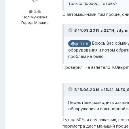
VIP
только проход. Готовы?
3.4k
С автомашинами там проще, они
Пол:
Мужчина
Город:
Москва
В 14.08.2019 в 22:14,
sdy_m
Боюсь Вас обману
@grifin.ru
оборудования и потом обрати
проблем не было.
Проверил. Не взлетело. КОвырять
В 15.08.2019 в 15:41,
ALEX_
Перестаем разводить заказч
обнаружения и инженерной 
Тут на 50% я сам заказчик, поэ
периметра даст меньший процен