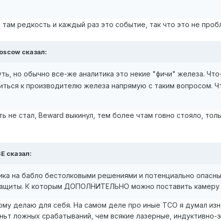
 там редкость и каждый раз это событие, так что это не проб
oscow
сказал:
ть, но обычно все-же аналитика это некие "фичи" железа. Чт
ться к производителю железа напрямую с таким вопросом. Что 
 не стал, Beward выкинул, тем более чтам говно стояло, тольк
SE
сказал:
ика на бабло бестолковыми решениями и потенциально опасн
защиты. К которым ДОПОЛНИТЕЛЬНО можно поставить камеру 
тому делаю для себя. На самом деле про иные ТСО я думал изн
ьт ложных срабатываний, чем всякие лазерные, индуктивно-э