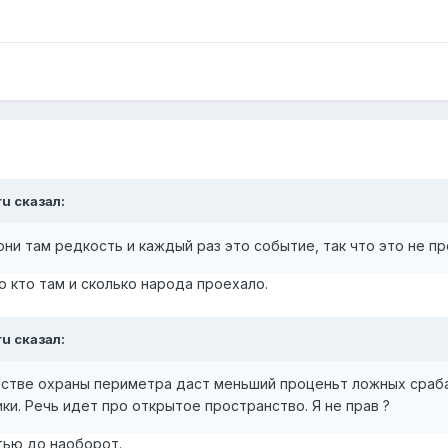
ru
сказал:
ни там редкость и каждый раз это событие, так что это не п
о кто там и сколько народа проехало.
ru
сказал:
естве охраны периметра даст меньший проценьт ложных сраба
ки. Речь идет про открытое пространство. Я не прав ?
тью до наоборот.