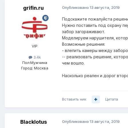
grifin.ru
Опубликовано
13 августа, 2019
Подскажите пожалуйста решени
Нужно поставить под охрану пе
забор загораживают.
Моделируем нарушителя, которы
Возможные решения:
VIP
- влепить камеры между заборо
-- реализовать решение, котор
3.4k
Пол:
Мужчина
чем вошло.
Город:
Москва
Насколько реален и дорог втор
Вставить ник
Цитата
Blacklotus
Опубликовано
13 августа, 2019