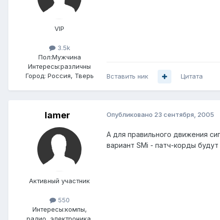
VIP
3.5k
Пол:
Мужчина
Интересы:
различны
Город:
Россия, Тверь
Вставить ник
Цитата
lamer
Опубликовано
23 сентября, 2005
А для правильного движения сиг
вариант SMi - патч-корды будут
Активный участник
550
Интересы:
компы,
радио, электроника,