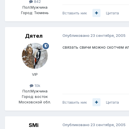
842
Пол:
Мужчина
Город:
Тюмень
Вставить ник
Цитата
Дятел
Опубликовано
23 сентября, 2005
связать свичи можно скотчем ил
VIP
10k
Пол:
Мужчина
Город:
восток
Московской обл.
Вставить ник
Цитата
SMi
Опубликовано
23 сентября, 2005