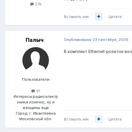
2.1k
Вставить ник
Цитата
Палыч
Опубликовано
23 сентября, 2005
В комплект Ethernet-розеток вхо
Пользователи
91
Интересы:
радиоэлектр
оника конечно, ну и
женщины еще
Город:
г. Ивантеевка
Московской обл.
Вставить ник
Цитата