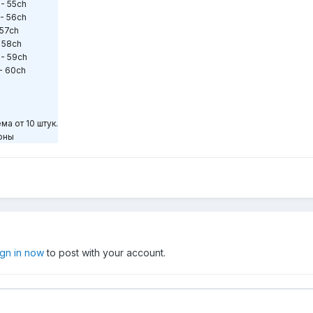
- 55ch
- 56ch
57ch
 58ch
- 59ch
- 60ch
ма от 10 штук.
ионы
ign in now
to post with your account.