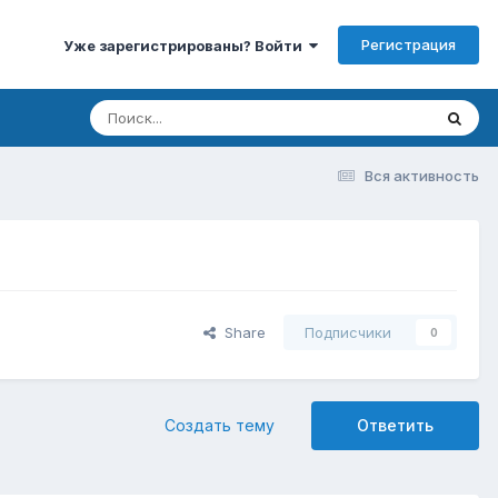
Регистрация
Уже зарегистрированы? Войти
Вся активность
Share
Подписчики
0
Создать тему
Ответить