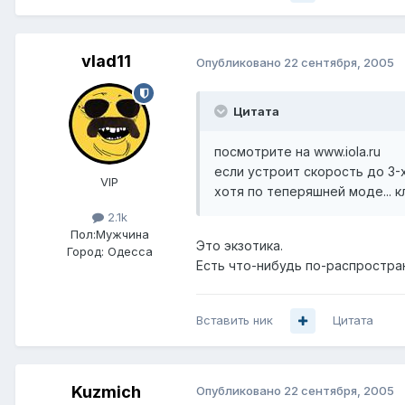
vlad11
Опубликовано
22 сентября, 2005
Цитата
посмотрите на www.iola.ru
если устроит скорость до 3-х
VIP
хотя по теперяшней моде... к
2.1k
Пол:
Мужчина
Это экзотика.
Город:
Одесса
Есть что-нибудь по-распростра
Вставить ник
Цитата
Kuzmich
Опубликовано
22 сентября, 2005