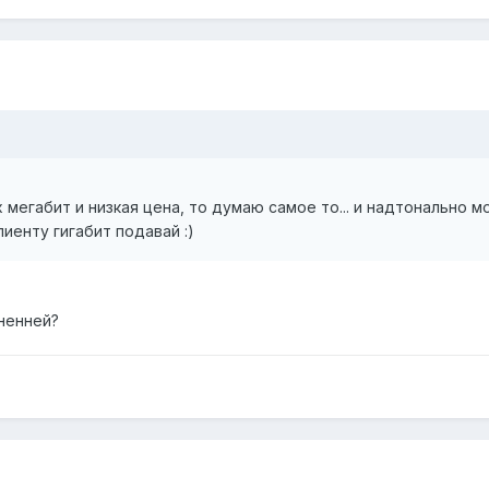
 мегабит и низкая цена, то думаю самое то... и надтонально мо
лиенту гигабит подавай :)
ненней?