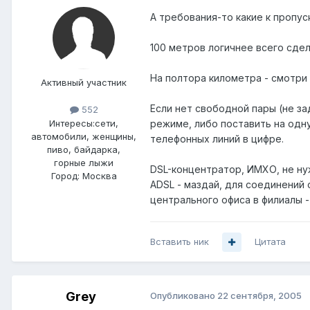
А требования-то какие к пропу
100 метров логичнее всего сдел
На полтора километра - смотри 
Активный участник
Если нет свободной пары (не з
552
Интересы:
сети,
режиме, либо поставить на одну
автомобили, женщины,
телефонных линий в цифре.
пиво, байдарка,
горные лыжи
DSL-концентратор, ИМХО, не ну
Город:
Москва
ADSL - маздай, для соединений 
центрального офиса в филиалы -
Вставить ник
Цитата
Grey
Опубликовано
22 сентября, 2005