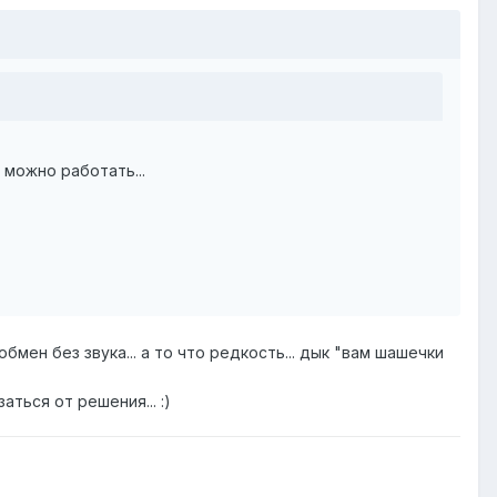
 можно работать...
обмен без звука... а то что редкость... дык "вам шашечки
аться от решения... :)