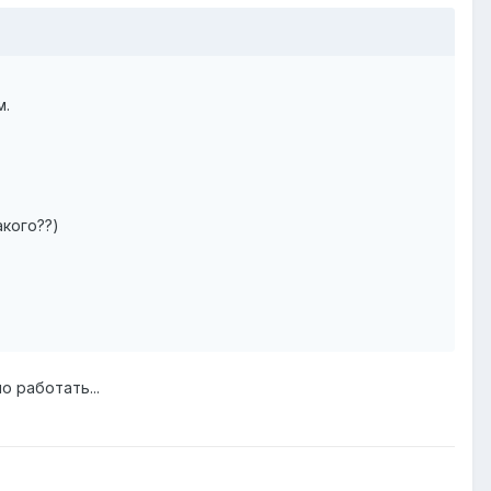
м.
акого??)
о работать...