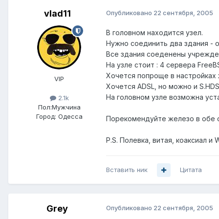
vlad11
Опубликовано
22 сентября, 2005
В головном находится узел.
Нужно соединить два здания - од
Все здания соеденены учрежде
На узле стоит : 4 сервера FreeBS
Хочется попроще в настройках 
VIP
Хочется ADSL, но можно и S.HDS
На головном узле возможна уста
2.1k
Пол:
Мужчина
Город:
Одесса
Порекомендуйте железо в обе с
P.S. Полевка, витая, коаксиал и 
Вставить ник
Цитата
Grey
Опубликовано
22 сентября, 2005