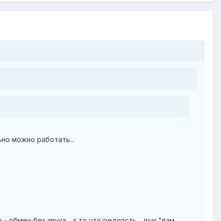
ьно можно работать...
- обмен без звука... а то что редкость... дык "вам