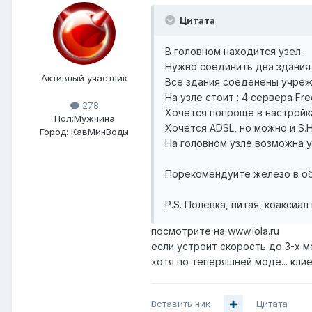
Цитата
В головном находится узел.
Нужно соединить два здания -
Активный участник
Все здания соеденены учреж
На узле стоит : 4 сервера Fre
278
Хочется попроще в настройк
Пол:
Мужчина
Хочется ADSL, но можно и S.
Город:
КавМинВоды
На головном узле возможна у
Порекомендуйте железо в обе
P.S. Полевка, витая, коаксиал
посмотрите на www.iola.ru
если устроит скорость до 3-х ме
хотя по теперяшней моде... клие
Вставить ник
Цитата