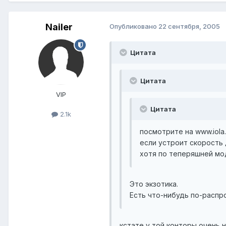
Nailer
Опубликовано
22 сентября, 2005
Цитата
Цитата
VIP
Цитата
2.1k
посмотрите на www.iola.
если устроит скорость д
хотя по теперяшней моде
Это экзотика.
Есть что-нибудь по-распр
кстате у той конторы очень не