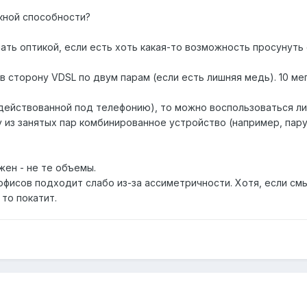
скной способности?
ать оптикой, если есть хоть какая-то возможность просунуть
в сторону VDSL по двум парам (если есть лишняя медь). 10 мег
адействованной под телефонию), то можно воспользоваться л
 из занятых пар комбинированное устройство (например, пару
жен - не те объемы.
офисов подходит слабо из-за ассиметричности. Хотя, если смы
 то покатит.