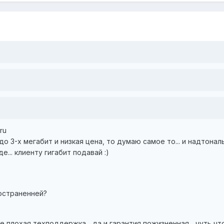
ru
о 3-х мегабит и низкая цена, то думаю самое то... и надтонал
... клиенту гигабит подавай :)
остраненней?
 плохая техподдержка... да и гарантия пожизненная... чуть что 