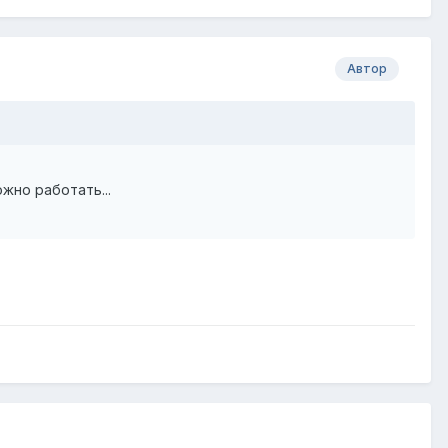
Автор
жно работать...