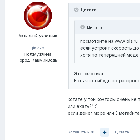
Цитата
Цитата
Активный участник
посмотрите на www.iola.ru
если устроит скорость до 
278
Пол:
Мужчина
хотя по теперяшней моде...
Город:
КавМинВоды
Это экзотика.
Есть что-нибудь по-распрос
кстате у той конторы очень не п
или ехать?" :)
если денег море или 3 мегабита 
Вставить ник
Цитата