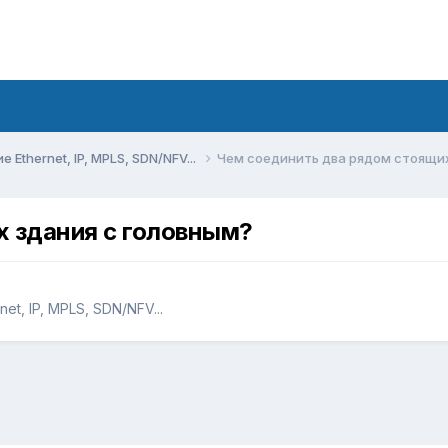
Ethernet, IP, MPLS, SDN/NFV...
Чем соединить два рядом стоящих
х здания с головным?
t, IP, MPLS, SDN/NFV...