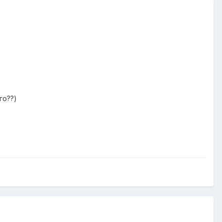
го??)