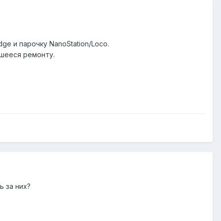
ge и парочку NanoStation/Loco.
шееся ремонту.
ь за них?