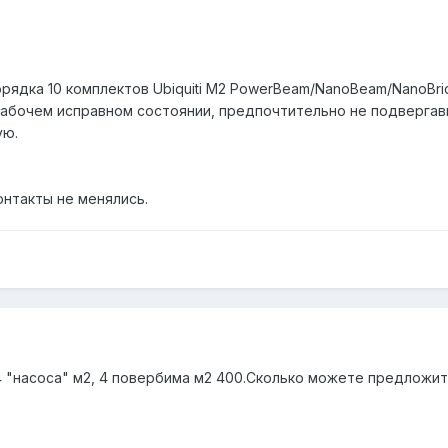
рядка 10 комплектов Ubiquiti M2 PowerBeam/NanoBeam/NanoBrid
рабочем исправном состоянии, предпочтительно не подвергав
ую.
онтакты не менялись.
4 "насоса" м2, 4 повербима м2 400.Сколько можете предложит