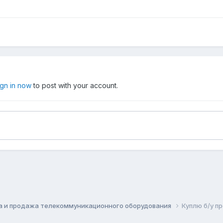
ign in now
to post with your account.
а и продажа телекоммуникационного оборудования
Куплю б/у пр