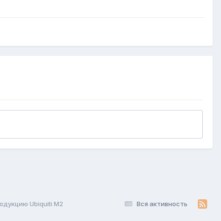
одукцию Ubiquiti M2
Вся активность