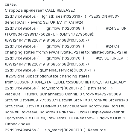
связь.
С города прилетает CALL_RELEASED
22d:13h:49m:45s ( lgr_stk_ses)(10203167 ) <SESSION #153>
SendToCall - event: SETUP_EV m_Call#24
22d:13h:49m:45s ( lgr_flow)(10203168 ) | | #24:SETUP
(TO:083472989177502871, FROM:3472795009):
(BW124947118220719-816855168@10.155.0.7)
22d:13h:49m:45s ( lgr_flow)(10203169 ) | | #24:Call
changing states from:NewCallState_IP2Tel to:InitiatedState_IP2Tel
22d:13h:49m:45s ( lgr_flow)(10203170 ) | #25:SETUP_EV :
(BW124947118220719-816855168@10.155.0.7)
22d:13h:49m:45s (lgr_media_service)(10203171 )
#25:SignalSubscribtionState changing states
from:SUBSCRIBTION_STATE_IDLE to:SUBSCRIBTION_STATE_READY
22d:13h:49m:45s ( lgr_psbrdif)(10203172 ) pstn send -->
PlaceCall: Trunk:0 BChannel:26 ConnID:0 SrcPN=3472795009
SrcSN= DstPN=89177502871 DstSN= SrcNT=0 SrcNP=0 SrcPres=0
SrcScrn=0 DstNT=0 DstNP=0 ServiceCap=M RdrctNum= RdNT=0
RdNP=0 RdPres=0 RdScrn=0 RdRsn=-1 Excl=1 Display=Aleksandr
Egoryshev IE= UUIE=0, RawData:0 CLIRReason:-1 OrigPN= OLI=-1
OffhookInd=0
22d:13h:49m:45s ( sip_stack)(10203173 ) Resource