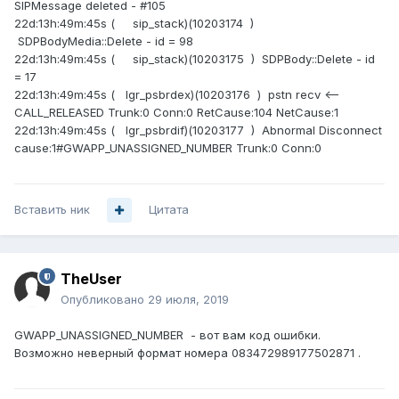
SIPMessage deleted - #105
22d:13h:49m:45s ( sip_stack)(10203174 )
SDPBodyMedia::Delete - id = 98
22d:13h:49m:45s ( sip_stack)(10203175 ) SDPBody::Delete - id
= 17
22d:13h:49m:45s ( lgr_psbrdex)(10203176 ) pstn recv <--
CALL_RELEASED Trunk:0 Conn:0 RetCause:104 NetCause:1
22d:13h:49m:45s ( lgr_psbrdif)(10203177 ) Abnormal Disconnect
cause:1#GWAPP_UNASSIGNED_NUMBER Trunk:0 Conn:0
Вставить ник
Цитата
TheUser
Опубликовано
29 июля, 2019
GWAPP_UNASSIGNED_NUMBER - вот вам код ошибки.
Возможно неверный формат номера 083472989177502871
.