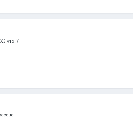
ХЗ что :))
ассово.