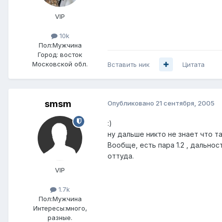
VIP
10k
Пол:
Мужчина
Город:
восток
Московской обл.
Вставить ник
Цитата
smsm
Опубликовано
21 сентября, 2005
:)
ну дальше никто не знает что та
Вообще, есть пара 1.2 , дальнос
оттуда.
VIP
1.7k
Пол:
Мужчина
Интересы:
много,
разные.