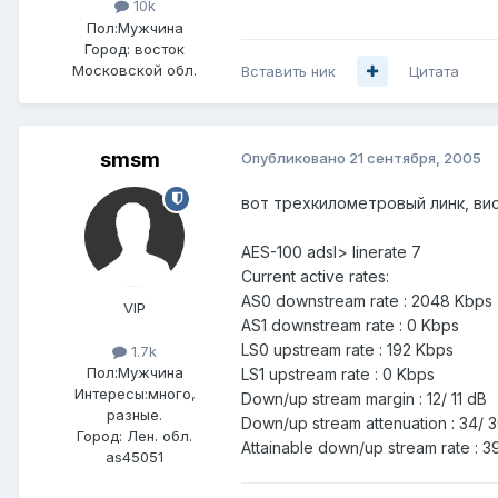
10k
Пол:
Мужчина
Город:
восток
Московской обл.
Вставить ник
Цитата
smsm
Опубликовано
21 сентября, 2005
вот трехкилометровый линк, вис
AES-100 adsl> linerate 7
Current active rates:
AS0 downstream rate : 2048 Kbps
VIP
AS1 downstream rate : 0 Kbps
LS0 upstream rate : 192 Kbps
1.7k
Пол:
Мужчина
LS1 upstream rate : 0 Kbps
Интересы:
много,
Down/up stream margin : 12/ 11 dB
разные.
Down/up stream attenuation : 34/ 
Город:
Лен. обл.
Attainable down/up stream rate : 
as45051