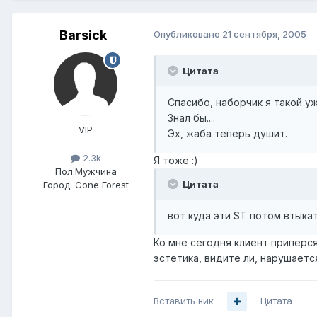
Barsick
Опубликовано
21 сентября, 2005
Цитата
Спасибо, наборчик я такой уж
Знал бы....
VIP
Эх, жаба теперь душит.
2.3k
Я тоже :)
Пол:
Мужчина
Цитата
Город:
Cone Forest
вот куда эти ST потом втыка
Ко мне сегодня клиент приперся,
эстетика, видите ли, нарушается.
Вставить ник
Цитата