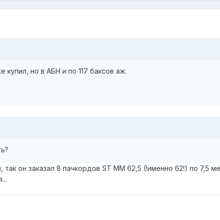
е купил, но в АБН и по 117 баксов аж.
ть?
 так он заказал 8 пачкордов ST ММ 62,5 (!именно 62!) по 7,5 ме
..