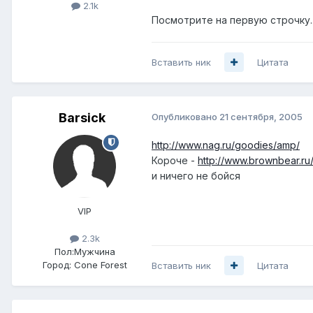
2.1k
Посмотрите на первую строчку.
Вставить ник
Цитата
Barsick
Опубликовано
21 сентября, 2005
http://www.nag.ru/goodies/amp/
Короче -
http://www.brownbear.ru
и ничего не бойся
VIP
2.3k
Пол:
Мужчина
Город:
Cone Forest
Вставить ник
Цитата