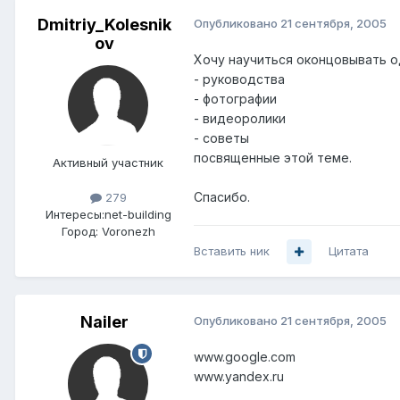
Dmitriy_Kolesnik
Опубликовано
21 сентября, 2005
ov
Хочу научиться оконцовывать о
- руководства
- фотографии
- видеоролики
- советы
посвященные этой теме.
Активный участник
Спасибо.
279
Интересы:
net-building
Город:
Voronezh
Вставить ник
Цитата
Nailer
Опубликовано
21 сентября, 2005
www.google.com
www.yandex.ru