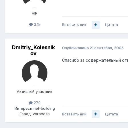
VIP
2.1k
Вставить ник
Цитата
Dmitriy_Kolesnik
Опубликовано
21 сентября, 2005
ov
Спасибо за содержательный от
Активный участник
279
Интересы:
net-building
Город:
Voronezh
Вставить ник
Цитата