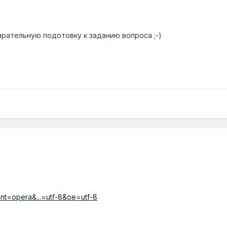
арательную подотовку к заданию вопроса ;-)
ent=opera&...=utf-8&oe=utf-8