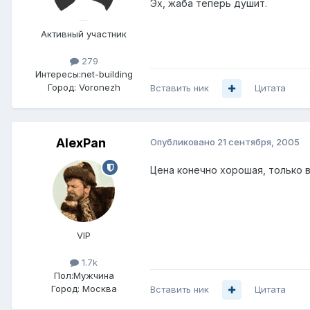
Эх, жаба теперь душит.
Активный участник
279
Интересы:
net-building
Город:
Voronezh
Вставить ник
Цитата
AlexPan
Опубликовано
21 сентября, 2005
Цена конечно хорошая, только в
VIP
1.7k
Пол:
Мужчина
Город:
Москва
Вставить ник
Цитата