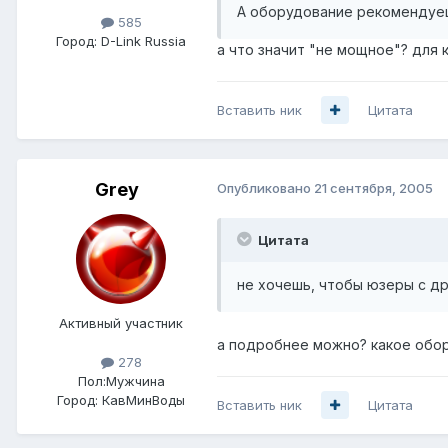
А оборудование рекомендуеш
585
Город:
D-Link Russia
а что значит "не мощное"? для 
Вставить ник
Цитата
Grey
Опубликовано
21 сентября, 2005
Цитата
не хочешь, чтобы юзеры с д
Активный участник
а подробнее можно? какое обору
278
Пол:
Мужчина
Город:
КавМинВоды
Вставить ник
Цитата