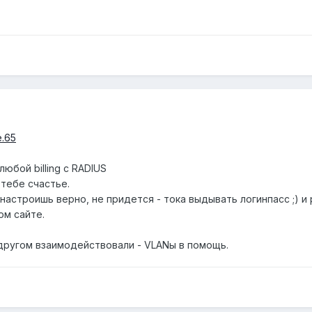
e.65
любой billing с RADIUS
тебе счастье.
 настроишь верно, не придется - тока выдывать логинпасс ;) и 
ом сайте.
другом взаимодействовали - VLANы в помощь.