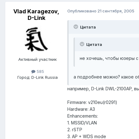
Vlad Karagezov,
Опубликовано
21 сентября, 2005
D-Link
Цитата
Цитата
не хочешь, чтобы юзеры с
Активный участник
585
а подробнее можно? какое об
Город:
D-Link Russia
например, D-Link DWL-2100AP, вы
Firmware: v210eu(r0291)
Hardware: A3
Enhancements:
1. MSSID/VLAN
2. rSTP
3. AP + WDS mode