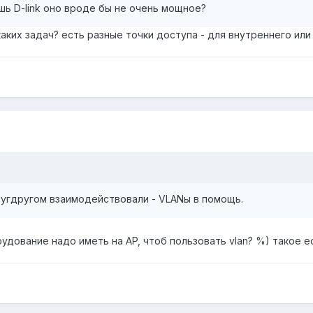
ь D-link оно вроде бы не очень мощное?
каких задач? есть разные точки доступа - для внутреннего ил
ругдругом взаимодействовали - VLANы в помощь.
дование надо иметь на AP, чтоб пользовать vlan? %) такое е