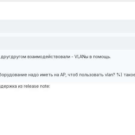
 другдругом взаимодействовали - VLANы в помощь.
орудование надо иметь на AP, чтоб пользовать vlan? %) тако
держка из release note: