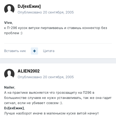
DJ[exEжик]
Опубликовано
20 сентября, 2005
Vivo
,
к П-296 кусок витухи пирпаиваешь и ставишь коннектор без
проблем :)
Вставить ник
Цитата
ALIEN2002
Опубликовано
20 сентября, 2005
Nailer
,
А на практике выясняется что грозозащиту на П296 в
большинстве случаев не нужн устанавливать, так же она гадит
сигнал, если не убивает совсем :).
DJ[exEжик]
,
Лучше наоборот иначе в маленьком куске витой начнут