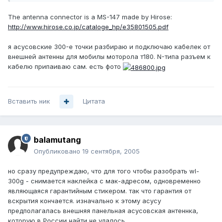
The antenna connector is a MS-147 made by Hirose:
http://www.hirose.co.jp/cataloge_hp/e35801505.pdf
я асусовские 300-е точки разбираю и подключаю кабелек от
внешней антенны для мобилы моторола т180. N-типа разъем к
кабелю припаиваю сам. есть фото
Вставить ник
Цитата
balamutang
Опубликовано
19 сентября, 2005
но сразу предупреждаю, что для того чтобы разобрать wl-
300g - снимается наклейка с мак-адресом, одновременно
являющаяся гарантийным стикером. так что гарантия от
вскрытия кончается. изначально к этому асусу
предполагалась внешняя панельная асусовская антеннка,
которую в России найти не удалось.