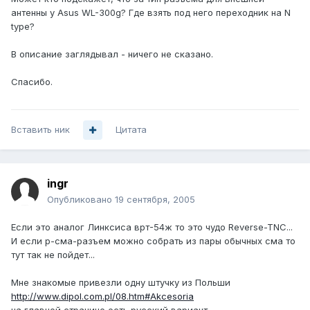
антенны у Asus WL-300g? Где взять под него переходник на N
typе?
В описание заглядывал - ничего не сказано.
Спасибо.
Вставить ник
Цитата
ingr
Опубликовано
19 сентября, 2005
Если это аналог Линксиса врт-54ж то это чудо Reverse-TNC...
И если р-сма-разъем можно собрать из пары обычных сма то
тут так не пойдет...
Мне знакомые привезли одну штучку из Польши
http://www.dipol.com.pl/08.htm#Akcesoria