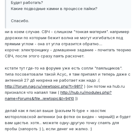
Будет работать?
Какие подводные камни в процессе пайки?
Спасибо.
ни в коем случае. СВЧ - слишком "тонкая материя". например
дорожки по которым бежит волна не могут изгибаться под
прямым углом - она от угла отразится обратно....
короче: электронщику - домашенне задание - почитать теорию
СВЧ, после этого сразу паять расхочет.
кстати тут где-то на форуме уже есть сопли "паяльщиков".
типа посоветовали такой Асус, я там припаял и теперь даже с
антенной 27 дб нихрена не работает как надо .(
http://forum.nag.ru/viewtopic.php?t=9817
) (он потом на hub.ru
признался что напаял там (
http://hub.ru/modules.php?
name=Forums&file...iewtopic&t=9410
))
делай как я писал выше (разъем N-type + хвостик
мотороловской антеннки (на фотке он виден - черный)) и будет
вам щастье. хотя... можете одну-другую точку спаять для
пробы (запороть :) ), если денег не жалко. :)