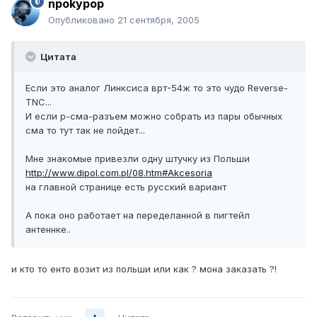
npokypop
Опубликовано
21 сентября, 2005
Цитата
Если это аналог Линксиса врт-54ж то это чудо Reverse-
TNC...
И если р-сма-разъем можно собрать из пары обычных
сма то тут так не пойдет...
Мне знакомые привезли одну штучку из Польши
http://www.dipol.com.pl/08.htm#Akcesoria
на главной странице есть русский вариант
А пока оно работает на переделанной в пигтейл
антеннке..
и кто то енто возит из польши или как ? мона заказать ?!