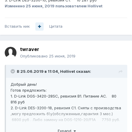
3. D-Link DES-3200-10 , ревизия С1. 10 287 руб
Изменено
25 июня, 2019
пользователем Hollivet
Вставить ник
Цитата
twraver
Опубликовано
25 июня, 2019
В 25.06.2019 в 11:04,
Hollivet
сказал:
Добрый день!
Готов предложить:
1. D-Link DGS-3420-28SC , ревизия B1. Питание AC. 80
816 руб
2. D-Link DES-3200-18 , ревизия С1. Сняты с производства
,могу предложить б\у(обслуженные,гарантия 3 мес.)
6800 руб . Либо замену на DGS-1210-20/F1A 7750 руб.
3. D-Link DES-3200-10 , ревизия С1. 10 287 руб
Expand