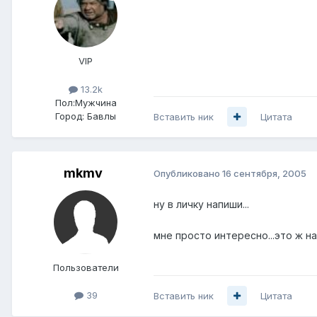
VIP
13.2k
Пол:
Мужчина
Город:
Бавлы
Вставить ник
Цитата
mkmv
Опубликовано
16 сентября, 2005
ну в личку напиши...
мне просто интересно...это ж н
Пользователи
39
Вставить ник
Цитата