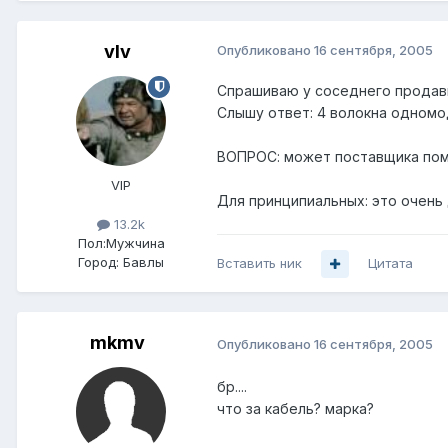
vIv
Опубликовано
16 сентября, 2005
Спрашиваю у соседнего продав
Слышу ответ: 4 волокна одномод
ВОПРОС: может поставщика поме
VIP
Для принципиальных: это очень 
13.2k
Пол:
Мужчина
Город:
Бавлы
Вставить ник
Цитата
mkmv
Опубликовано
16 сентября, 2005
бр....
что за кабель? марка?