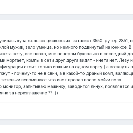
илась куча железок цисковских, каталист 3550, рутер 2851, пи
лой мужик, зело умница, но немного подвинутый на юниксе. В
инета нету, все плохо, мне вечером буквально в сосседний до
ми моргает, компы в сети друг друга видят - инета нет. Лезу 
фигурации стоит только ипшник на одном порту ( а воткнуты в 
кнут - почему-то не в свич, а в какой-то драный комп, валяющ
 тетеньки вспоминают что инет пропал после мойки пола.
 монитор, запитываю машинку, заводится линух, появляется и
ина за неразглашение ?? :))