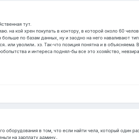
йственная тут.
аю. на кой хрен покупать в контору, в которой около 60 челов
н больше по базам данных, ну и заодно на него наваливают ти
ся.. или уволили.. хз. Так-что позиция понятна и в объясняема.
юбопытства и интереса поднял-бы все это хозяйство, невзира
кого оборудования в том, что если найти чела, который один 
ньги на зарплату админу..