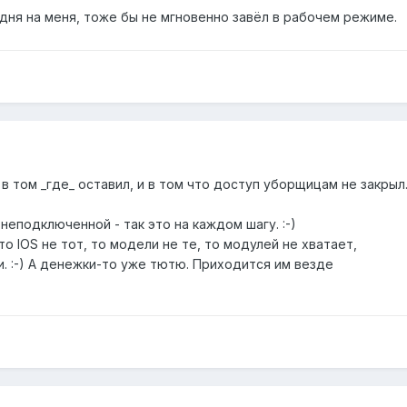
ня на меня, тоже бы не мгновенно завёл в рабочем режиме.
 в том _где_ оставил, и в том что доступ уборщицам не закрыл
 неподключенной - так это на каждом шагу. :-)
то IOS не тот, то модели не те, то модулей не хватает,
. :-) А денежки-то уже тютю. Приходится им везде