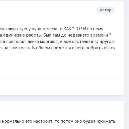
Автор
ек такую туеву хучу железа.. и КАКОГО ! И вот ему
па админские работы. Был там до недавнего времени "
 Все повтыкал, линки моргают, и все отстаньте. С другой
я на занятость. В общем придется с него побрать пяток
раз нормально его настроит, то потом оно будет жужжать