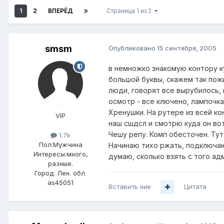
1
2
ВПЕРЁД
Страница 1 из 2
smsm
Опубликовано
15 сентября, 2005
в немножко знакомую контору куп
большой буквы, скажем так пожи
люди, говорят все вырубилось, 
осмотр - все ключено, лампочка
Хренушки. На рутере из всей кон
VIP
наш сшдсл и смотрю куда он вот
Чешу репу. Комп обесточен. Тут
1.7k
Пол:
Мужчина
Начинаю тихо ржать, подключаю
Интересы:
много,
думаю, сколько взять с того адм
разные.
Город:
Лен. обл.
as45051
Вставить ник
Цитата