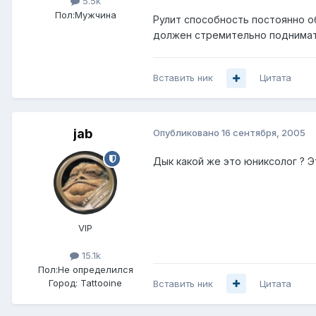
5.5k
Пол:
Мужчина
Рулит способность постоянно о
должен стремительно поднимать 
Вставить ник
Цитата
jab
Опубликовано
16 сентября, 2005
Дык какой же это юниксолог ? Э
VIP
15.1k
Пол:
Не определился
Город:
Tattooine
Вставить ник
Цитата