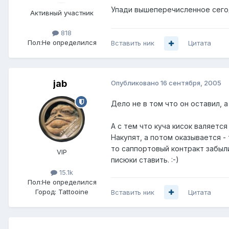
Упади вышеперечисленное сегод
Активный участник
818
Пол:
Не определился
Вставить ник
Цитата
jab
Опубликовано
16 сентября, 2005
Дело не в том что он оставил, а
А с тем что куча кисок валяется
Накупят, а потом оказывается - 
то саппортовый контракт забыли
VIP
писюки ставить. :-)
15.1k
Пол:
Не определился
Город:
Tattooine
Вставить ник
Цитата