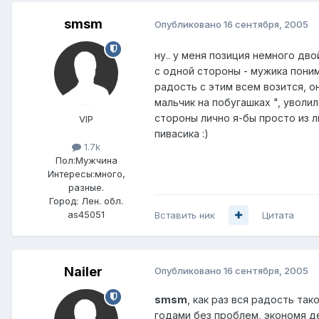
smsm
Опубликовано
16 сентября, 2005
ну.. у меня позиция немного дво
с одной стороны - мужика поним
радость с этим всем возится, о
мальчик на побугашках ", уволил
стороны лично я-бы просто из л
VIP
пивасика :)
1.7k
Пол:
Мужчина
Интересы:
много,
разные.
Город:
Лен. обл.
as45051
Вставить ник
Цитата
Nailer
Опубликовано
16 сентября, 2005
smsm
, как раз вся радость та
годами без проблем, экономя де