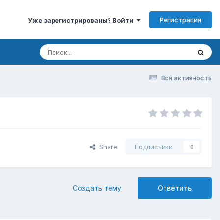
Регистрация
Уже зарегистрированы? Войти
Вся активность
Share
Подписчики
0
Создать тему
Ответить