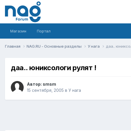
Магазин
Портал
Главная
NAG.RU - Основные разделы
У нага
даа.. юниксо
даа.. юниксологи рулят !
Автор:
smsm
15 сентября, 2005
в
У нага