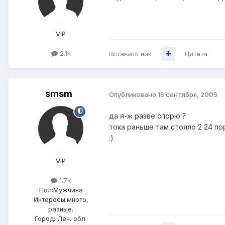
VIP
2.1k
Вставить ник
Цитата
smsm
Опубликовано
16 сентября, 2005
да я-ж разве спорю ?
тока раньше там стояло 2 24 по
:)
VIP
1.7k
Пол:
Мужчина
Интересы:
много,
разные.
Город:
Лен. обл.