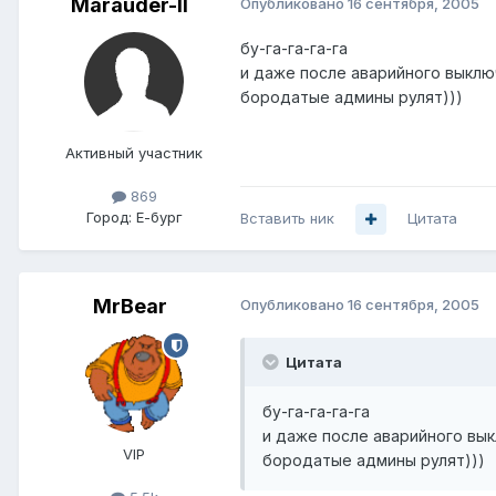
Marauder-II
Опубликовано
16 сентября, 2005
бу-га-га-га-га
и даже после аварийного выклю
бородатые админы рулят)))
Активный участник
869
Город:
Е-бург
Вставить ник
Цитата
MrBear
Опубликовано
16 сентября, 2005
Цитата
бу-га-га-га-га
и даже после аварийного вык
VIP
бородатые админы рулят)))