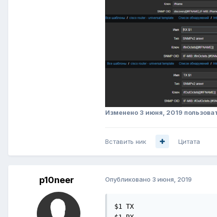
Изменено
3 июня, 2019
пользоват
Вставить ник
Цитата
p10neer
Опубликовано
3 июня, 2019
$1 TX

$1 RX