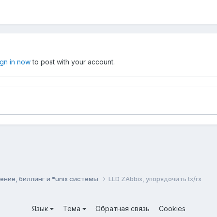
ign in now
to post with your account.
ние, биллинг и *unix системы
LLD ZAbbix, упорядочить tx/rx
Язык
Тема
Обратная связь
Cookies