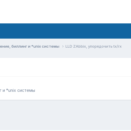
ние, биллинг и *unix системы
LLD ZAbbix, упорядочить tx/rx
 и *unix системы