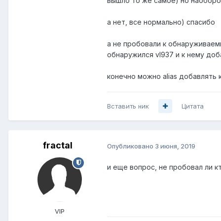
вышло то же самое) но наобор
а нет, все нормально) спасибо
а не пробовали к обнаруживаем
обнаружился vl937 и к нему доб
конечно можно alias добавлять 
Вставить ник
Цитата
fractal
Опубликовано
3 июня, 2019
и еще вопрос, не пробовал ли 
VIP