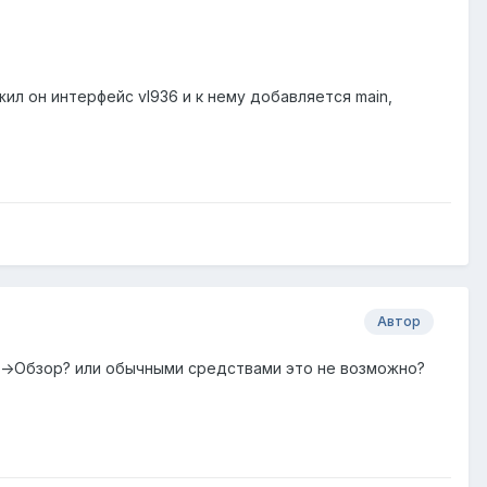
л он интерфейс vl936 и к нему добавляется main,
Автор
нг->Обзор? или обычными средствами это не возможно?