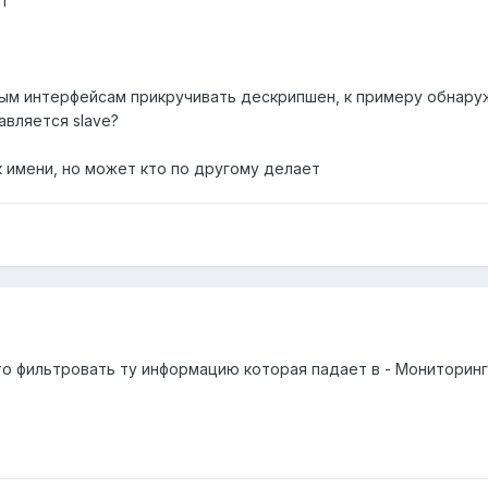
от
ым интерфейсам прикручивать дескрипшен, к примеру обнаружи
авляется slave?
к имени, но может кто по другому делает
кто фильтровать ту информацию которая падает в - Монитори