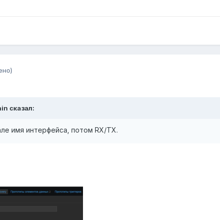
ено)
ain
сказал:
ле имя интерфейса, потом RX/TX.