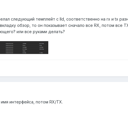
елал следующий темплейт с lld, соответственно на rx и tx ра
вкладку обзор, то он показывает сначало все RX, потом все T
ующего? или все руками делать?
 имя интерфейса, потом RX/TX.