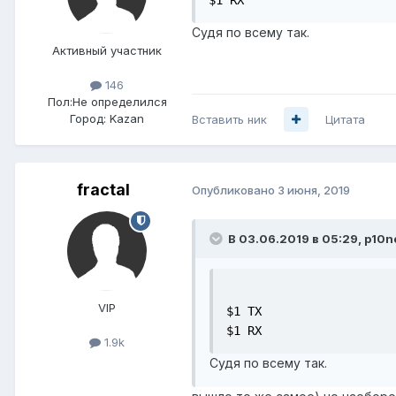
Судя по всему так.
Активный участник
146
Пол:
Не определился
Город:
Kazan
Вставить ник
Цитата
fractal
Опубликовано
3 июня, 2019
В 03.06.2019 в 05:29,
p10n
VIP
$1 TX

$1 RX
1.9k
Судя по всему так.