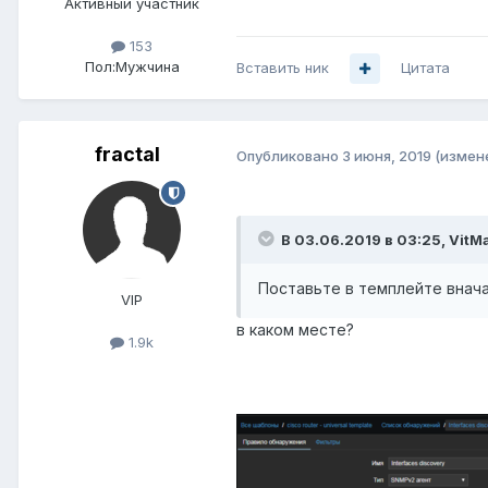
Активный участник
153
Пол:
Мужчина
Вставить ник
Цитата
fractal
Опубликовано
3 июня, 2019
(измен
В 03.06.2019 в 03:25,
VitM
Поставьте в темплейте внача
VIP
в каком месте?
1.9k